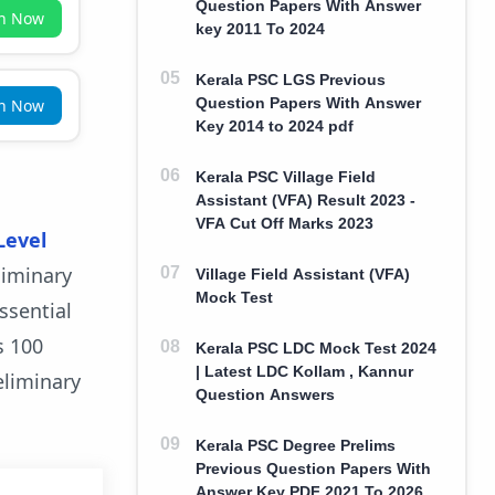
Question Papers With Answer
in Now
key 2011 To 2024
Kerala PSC LGS Previous
Question Papers With Answer
in Now
Key 2014 to 2024 pdf
Kerala PSC Village Field
Assistant (VFA) Result 2023 -
VFA Cut Off Marks 2023
Level
liminary
Village Field Assistant (VFA)
Mock Test
ssential
s 100
Kerala PSC LDC Mock Test 2024
| Latest LDC Kollam , Kannur
eliminary
Question Answers
Kerala PSC Degree Prelims
Previous Question Papers With
Answer Key PDF 2021 To 2026