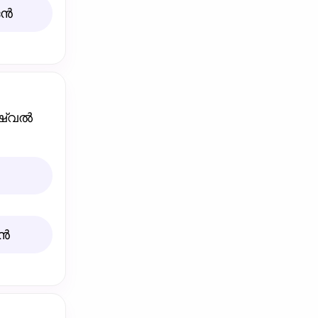
്‍
ഷ്വല്‍
്‍