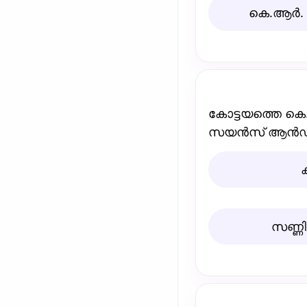
കെ.ആര്‍. 
കോട്ടയത്തെ കെ.ആ
സയന്‍സ്‌ ആന്‍ഡ
സണ്ണ