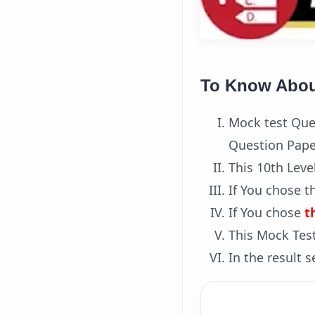
To Know Abou
Mock test Que
Question Pape
This 10th Leve
If You chose t
If You chose
t
This Mock Tes
In the result 