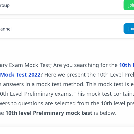
roup
Jo
annel
Jo
nary Exam Mock Test; Are you searching for the
10th 
 Mock Test 2022
? Here we present the 10th Level Pre
s answers in a mock test method. This mock test is e
0th Level Preliminary exams. This mock test contain
ers to questions are selected from the 10th level pr
he
10th level Preliminary mock test
is below.