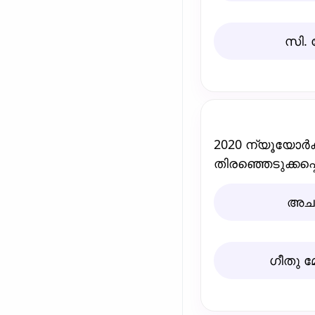
സി.
2020 ന്യൂയോര്‍ക
തിരഞ്ഞെടുക്കപ്പെട
അചല്
ഗീതു മ