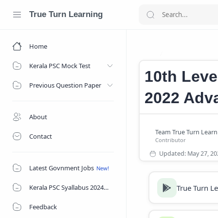
True Turn Learning
Home
10th Level Prel
Home
Kerala PSC Mock Test
10th Leve
Previous Question Paper
2022 Adv
About
Contact
Latest Govnment Jobs
True Turn L
Kerala PSC Syallabus 2024
Feedback