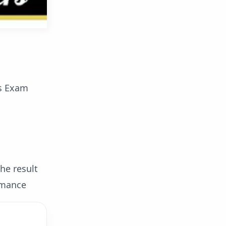
ms Exam
he result
ormance