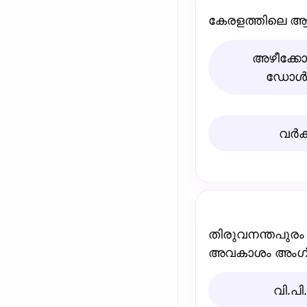
കേരളത്തിലെ ആദ
അഴീക്കോട്
ഡോള്‍ഫി
വര്‍ക
തിരുവനന്തപുരം 
അവകാശം അംഗീകര
വി.പ