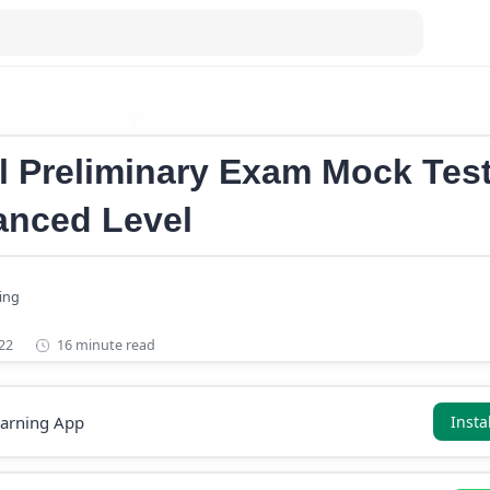
iminary Mock Test
10th Level Preliminary Mock Test 2022
l Preliminary Exam Mock Tes
anced Level
16 minute read
earning App
Insta