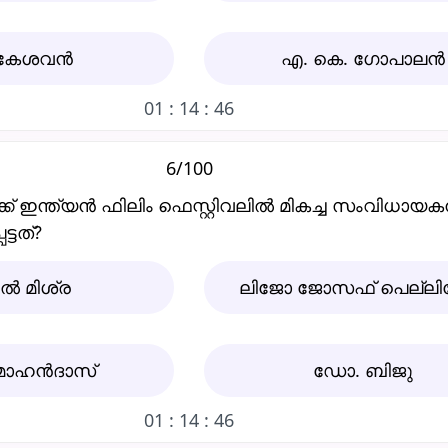
 കേശവൻ
എ. കെ. ഗോപാലൻ
01 : 14 : 45
6/100
്ക്‌ ഇന്ത്യന്‍ ഫിലിം ഫെസ്റ്റിവലില്‍ മികച്ച സംവിധായ
്ടത്‌?
‍ മിശ്ര
ലിജോ ജോസഫ്‌ പെല്ലിശ്
ോഹന്‍ദാസ്‌
ഡോ. ബിജു
01 : 14 : 45