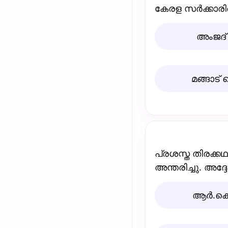
കേരള സര്‍ക്കാരി
അംജദ്‌
മങ്ങാട്‌
പ്രശസ്ത തിരക്കഥ
അന്തരിച്ചു. അദ്ദ
ആര്‍.കെ