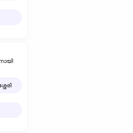
കനായി
ശേരി