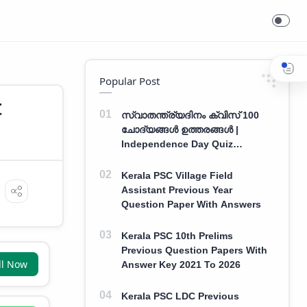
Popular Post
t
സ്വാതന്ത്ര്യദിനം ക്വിസ് 100
ചോദ്യങ്ങൾ ഉത്തരങ്ങൾ |
Independence Day Quiz
Malayalam 100 Question With
Answers
Kerala PSC Village Field
Assistant Previous Year
Question Paper With Answers
Kerala PSC 10th Prelims
Previous Question Papers With
ll Now
Answer Key 2021 To 2026
Kerala PSC LDC Previous