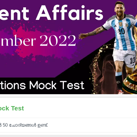
ock Test
ൽ 50 ചോദ്യങ്ങൾ ഉണ്ട്.