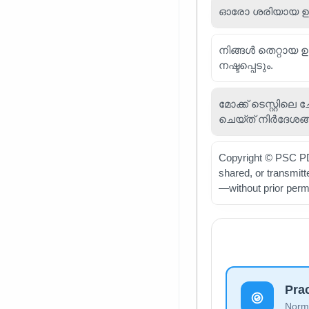
ഓരോ ശരിയായ ഉത്തര
നിങ്ങൾ തെറ്റായ 
നഷ്ടപ്പെടും.
മോക്ക് ടെസ്റ്റിലെ
ചെയ്ത് നിർദേശങ്
Copyright © PSC PDF
shared, or transmit
—without prior perm
Pra
Norma