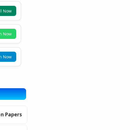
ll Now
in Now
in Now
on Papers