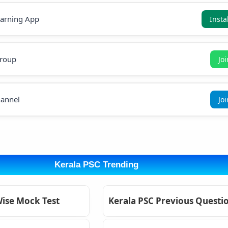
earning App
Insta
roup
Jo
annel
Jo
Kerala PSC Trending
Wise Mock Test
Kerala PSC Previous Questi