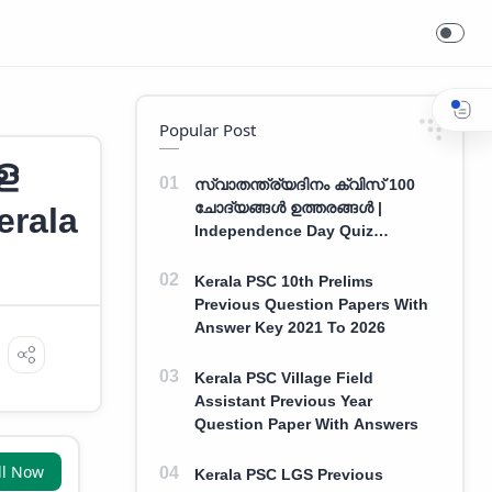
Popular Post
ള
സ്വാതന്ത്ര്യദിനം ക്വിസ് 100
ചോദ്യങ്ങൾ ഉത്തരങ്ങൾ |
erala
Independence Day Quiz
Malayalam 100 Question With
Answers
Kerala PSC 10th Prelims
Previous Question Papers With
Answer Key 2021 To 2026
Kerala PSC Village Field
Assistant Previous Year
Question Paper With Answers
ll Now
Kerala PSC LGS Previous