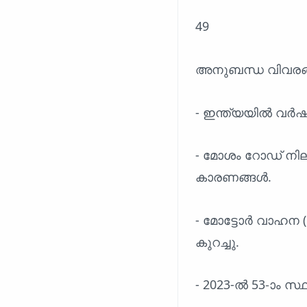
49
അനുബന്ധ വിവരങ
- ഇന്ത്യയിൽ വർഷ
- മോശം റോഡ് നില
കാരണങ്ങൾ.
- മോട്ടോർ വാഹന 
കുറച്ചു.
- 2023-ൽ 53-ാം സ്