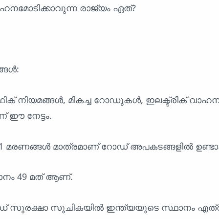
ഹനമോടിക്കാവുന്ന രാജ്യം ഏത്?
്ങൾ:
ിക് നിയമങ്ങൾ, മികച്ച റോഡുകൾ, ഇലക്ട്രിക് വാഹ
 ഈ നേട്ടം.
് 2.1 മരണങ്ങൾ മാത്രമാണ് റോഡ് അപകടങ്ങളിൽ ഉണ്ടാക
ാനം 49 മത് ആണ്.
ഡ് സുരക്ഷാ സൂചികയിൽ ഇന്ത്യയുടെ സ്ഥാനം എത