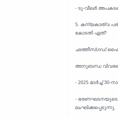
- ടു-വീലർ അപകടങ
5. കന്യകാത്വ പ
കോടതി ഏത്?
ഛത്തീസ്ഗഡ് ഹൈ
അനുബന്ധ വിവരങ
- 2025 മാർച്ച് 30-
- ഭരണഘടനയുടെ ആർ
ലംഘിക്കപ്പെടുന്നു.