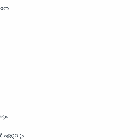
കാൻ
ും.
ഏറ്റവും