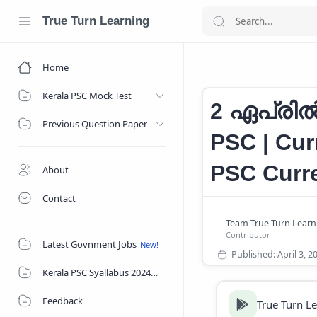
True Turn Learning
Home
CURRENT AFFAI
Home
Kerala PSC Mock Test
2 ഏപ്രിൽ
Previous Question Paper
PSC | Curr
PSC Curre
About
Contact
Latest Govnment Jobs
Kerala PSC Syallabus 2024
Feedback
True Turn L