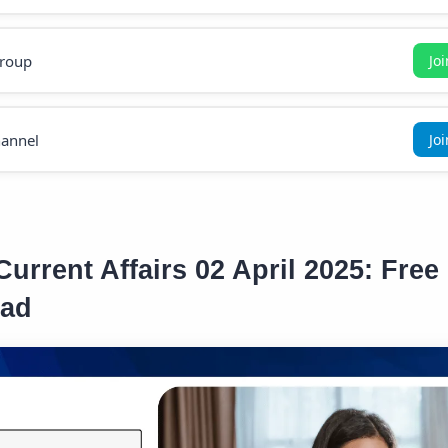
roup
Jo
annel
Jo
urrent Affairs 02 April 2025: Free
ad