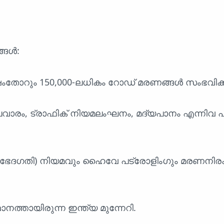
്ങൾ:
ംതോറും 150,000-ലധികം റോഡ് മരണങ്ങൾ സംഭവിക്കു
വാരം, ട്രാഫിക് നിയമലംഘനം, മദ്യപാനം എന്നിവ 
(ഭേദഗതി) നിയമവും ഹൈവേ പട്രോളിംഗും മരണനിരക്
ഥാനത്തായിരുന്ന ഇന്ത്യ മുന്നേറി.