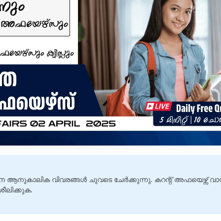
ന ആനുകാലിക വിവരങ്ങൾ ചുവടെ ചേർക്കുന്നു. കറന്റ് അഫയെഴ്സ് വാ
ശീലിക്കുക.