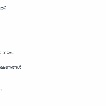
ത്?
ഈ നയം.
ക്ഷണങ്ങൾ
യോ