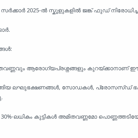
 സർക്കാർ 2025-ൽ സ്കൂളുകളിൽ ജങ്ക് ഫുഡ് നിരോധിച്ച
കാർ.
്ങൾ:
മിതവണ്ണവും ആരോഗ്യപ്രശ്നങ്ങളും കുറയ്ക്കാനാണ് 
്ങിയ ലഘുഭക്ഷണങ്ങൾ, സോഡകൾ, പ്രോസസ്ഡ് ഭ
.
 30%-ലധികം കുട്ടികൾ അമിതവണ്ണമോ പൊണ്ണത്തടി