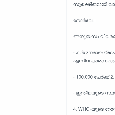
സുരക്ഷിതമായി വാ
നോർവേ.=
അനുബന്ധ വിവരങ
- കർശനമായ ട്രാഫ
എന്നിവ കാരണമാണ്
- 100,000 പേർക്ക
- ഇന്ത്യയുടെ സ്ഥ
4. WHO-യുടെ റോ