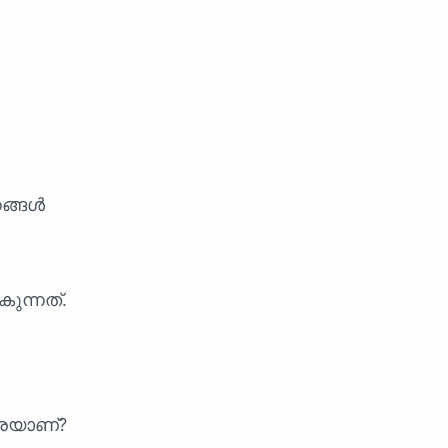
നങ്ങൾ
ുന്നത്.
്രയാണ്?