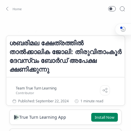
Career
Career News
Home
ശബരിമല ക്ഷേത്രത്തിൽ
താൽക്കാലിക ജോലി: തിരുവിതാംകൂർ
ദേവസ്വം ബോർഡ് അപേക്ഷ
ക്ഷണിക്കുന്നു
1 minute read
True Turn Learning App
Install Now