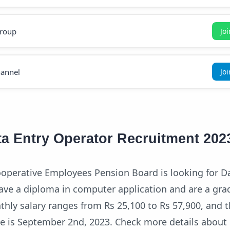
roup
Jo
annel
Jo
 Entry Operator Recruitment 202
ooperative Employees Pension Board is looking for D
have a diploma in computer application and are a gra
thly salary ranges from Rs 25,100 to Rs 57,900, and 
ne is September 2nd, 2023. Check more details abou