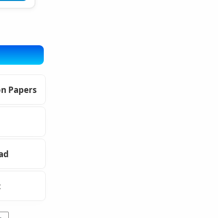
on Papers
oad
t