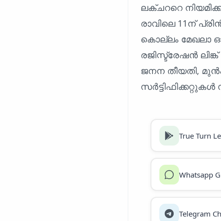
ലക്ചററെ നിയമിക്ക
രാവിലെ 11ന് പ്രിൻ
കൊല്ലം മേഖലാ 
രജിസ്ട്രേഷൻ ലിങ്
ജനന തീയതി, മുൻ
സർട്ടിഫിക്കറ്റു
True Turn L
Whatsapp G
Telegram Ch