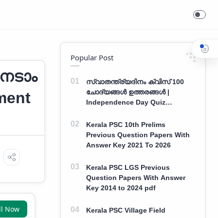
Popular Post
നേടാം
സ്വാതന്ത്ര്യദിനം ക്വിസ് 100
ചോദ്യങ്ങൾ ഉത്തരങ്ങൾ |
ment
Independence Day Quiz
Malayalam 100 Question With
Answers
Kerala PSC 10th Prelims
Previous Question Papers With
Answer Key 2021 To 2026
Kerala PSC LGS Previous
Question Papers With Answer
Key 2014 to 2024 pdf
ll Now
Kerala PSC Village Field