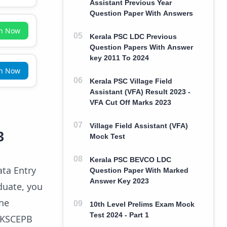
Assistant Previous Year
Question Paper With Answers
in Now
Kerala PSC LDC Previous
Question Papers With Answer
key 2011 To 2024
in Now
Kerala PSC Village Field
Assistant (VFA) Result 2023 -
VFA Cut Off Marks 2023
Village Field Assistant (VFA)
3
Mock Test
Kerala PSC BEVCO LDC
ata Entry
Question Paper With Marked
Answer Key 2023
duate, you
the
10th Level Prelims Exam Mock
Test 2024 - Part 1
t KSCEPB