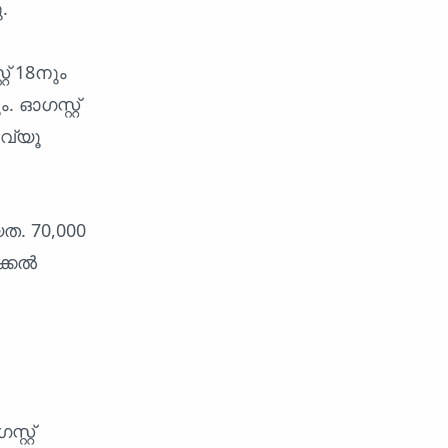
.
് 18നും
 ഓഗസ്റ്റ്
ർവ്യൂ
ത. 70,000
ക്കൽ
റ്റ്