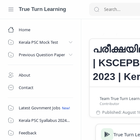
True Turn Learning
Home
Job
Kerala G
Home
Kerala PSC Mock Test
പരീക്ഷയി
Previous Question Paper
| KSCEPB 
2023 | Ke
About
Contact
Latest Govnment Jobs
Kerala PSC Syallabus 2024
Feedback
True Turn L