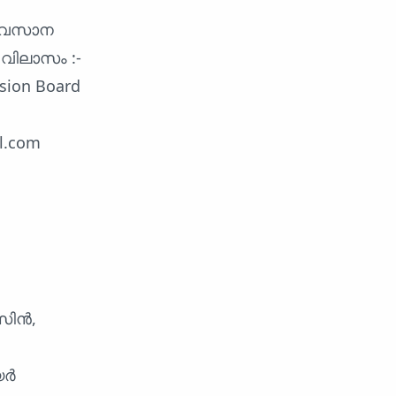
 അവസാന
 വിലാസം :-
nsion Board
l.com
സിൻ,
യർ