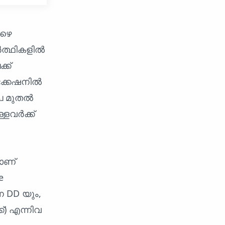
ഴെ
ർത്ഥികളിൽ
്ക്
ിക്കേഷനിൽ
ൂപ മുതൽ
്ളവർക്ക്
യാണ്
e
ന DD യും,
്) എന്നിവ