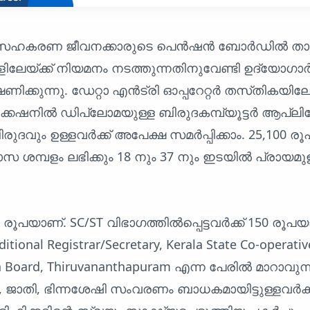
 സഹകരണ ജീവനക്കാരുടെ പെൻഷൻ ബോർഡിൽ താ
ിലേയ്ക്ക് നിയമനം നടത്തുന്നതിനുവേണ്ടി ഉദ്യോഗാ
ണിക്കുന്നു. ഡേറ്റാ എൻട്രി ഓപ്പറേറ്റർ തസ്‌തികയിലേക
ിക്കേഷനിൽ ഡിപ്ലോമയുള്ള ബിരുദകമ്പ്യൂട്ടർ ആപ്ല
ുദവും ഉള്ളവർക്ക് അപേക്ഷ സമർപ്പിക്കാം. 25,100 ര
സ ശമ്പളം ലഭിക്കും 18 നും 37 നും ഇടയിൽ പ്രായമുള
രൂപയാണ്. SC/ST വിഭാഗത്തിൽപ്പെട്ടവർക്ക് 150 രൂപ
ional Registrar/Secretary, Kerala State Co-operativ
n Board, Thiruvananthapuram എന്ന പേരിൽ മാറാവുന്
 ജാതി, ഭിന്നശേഷി സംവരണം ബാധകമായിട്ടുള്ളവർക്ക