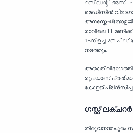
റസിഡന്റ്, അസി. 
മെഡിസിൻ വിഭാഗത്
അനസ്തേഷ്യോളജി, 
രാവിലെ 11 മണിക്ക
18ന് ഉച്ച 2ന് പീ
നടത്തും.
അതാത് വിഭാഗത്തി
രൂപയാണ് പ്രതിമ
കോളജ് പ്രിൻസിപ്പ
ഗസ്റ്റ് ലക്ചറ
തിരുവനന്തപുരം സർ