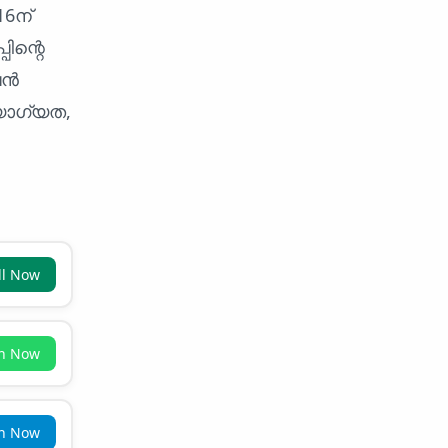
16ന്
ിന്റെ
ൈൻ
 യോഗ്യത,
ll Now
in Now
in Now