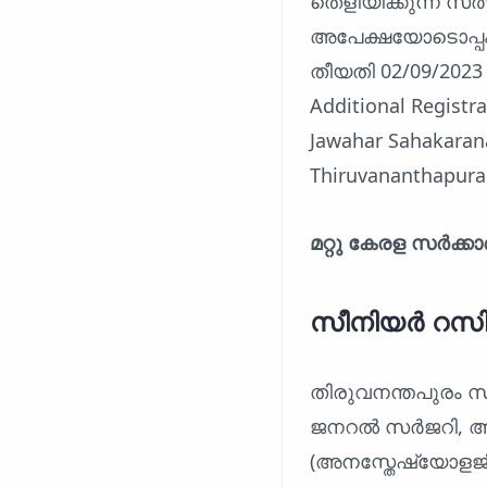
തെളിയിക്കുന്ന സർട്
അപേക്ഷയോടൊപ്പം 
തീയതി 02/09/2023
Additional Registr
Jawahar Sahakarana
Thiruvananthapura
മറ്റു കേരള സർക്
സീനിയർ റസി
തിരുവനന്തപുരം 
ജനറൽ സർജറി, അന
(അനസ്തേഷ്യോളജി)