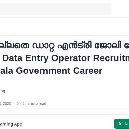
overnment Career
ല്ലതെ ഡാറ്റ എൻട്രി ജോലി 
Data Entry Operator Recruit
rala Government Career
2 minute read
earning App
Insta