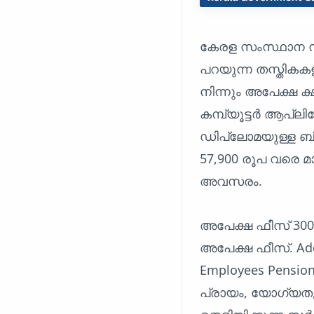
കേരള സംസ്ഥാന
പറയുന്ന തസ്തികകള
നിന്നും അപേക്ഷ ക്ഷ
കമ്പ്യൂട്ടർ ആപ്ല
ഡിപ്ലോമയുള്ള ബിര
57,900 രൂപ വരെ മാ
അവസരം.
അപേക്ഷ ഫീസ് 300 
അപേക്ഷ ഫീസ്. Addit
Employees Pensio
പ്രായം, യോഗ്യത,