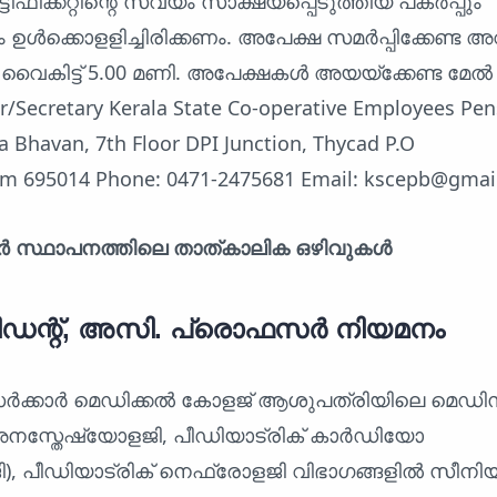
ടിഫിക്കറ്റിന്റെ സ്വയം സാക്ഷ്യപ്പെടുത്തിയ പകർപ്പും
ഉൾക്കൊളളിച്ചിരിക്കണം. അപേക്ഷ സമർപ്പിക്കേണ്ട
 വൈകിട്ട് 5.00 മണി. അപേക്ഷകൾ അയയ്ക്കേണ്ട മേൽ
ar/Secretary Kerala State Co-operative Employees Pe
 Bhavan, 7th Floor DPI Junction, Thycad P.O
m 695014 Phone: 0471-2475681 Email: kscepb@gmai
കാർ സ്ഥാപനത്തിലെ താത്കാലിക ഒഴിവുകൾ
ഡന്റ്, അസി. പ്രൊഫസർ നിയമനം
സർക്കാർ മെഡിക്കൽ കോളജ് ആശുപത്രിയിലെ മെഡി
സ്തേഷ്യോളജി, പീഡിയാട്രിക് കാർഡിയോ
, പീഡിയാട്രിക് നെഫ്രോളജി വിഭാഗങ്ങളിൽ സീനി