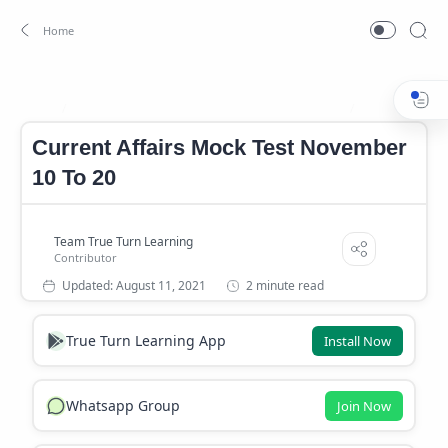
Current Affairs Mock Test November 10 To 20
Current Affai
Home
Current Affairs Mock Test November
10 To 20
2 minute read
True Turn Learning App
Install Now
Whatsapp Group
Join Now