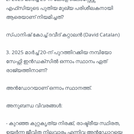
എഫ്‌സിയുടെ പുതിയ മുഖ്യ പരിശീലകനായി
ആരെയാണ് നിയമിച്ചത്?
സ്പാനിഷ് കോച്ച് ദവീദ് കറ്റാലൻ (David Catalan)
3. 2025 മാർച്ച് 20-ന് പുറത്തിറക്കിയ നമ്പിയോ
സേഫ്റ്റി ഇൻഡക്സിൽ ഒന്നാം സ്ഥാനം ഏത്
രാജ്യത്തിനാണ്?
അൻഡോറയാണ് ഒന്നാം സ്ഥാനത്ത്.
അനുബന്ധ വിവരങ്ങൾ:
- കുറഞ്ഞ കുറ്റകൃത്യ നിരക്ക്, രാഷ്ട്രീയ സ്ഥിരത,
ഉയർന്ന ജീവിത നിലവാരം എന്നിവ അൻഡോറയെ