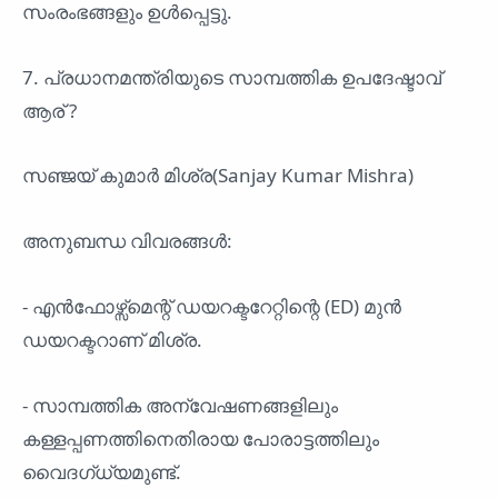
സംരംഭങ്ങളും ഉൾപ്പെട്ടു.
7. പ്രധാനമന്ത്രിയുടെ സാമ്പത്തിക ഉപദേഷ്ടാവ്
ആര് ?
സഞ്ജയ് കുമാർ മിശ്ര(Sanjay Kumar Mishra)
അനുബന്ധ വിവരങ്ങൾ:
- എൻഫോഴ്സ്മെന്റ് ഡയറക്ടറേറ്റിന്റെ (ED) മുൻ
ഡയറക്ടറാണ് മിശ്ര.
- സാമ്പത്തിക അന്വേഷണങ്ങളിലും
കള്ളപ്പണത്തിനെതിരായ പോരാട്ടത്തിലും
വൈദഗ്ധ്യമുണ്ട്.