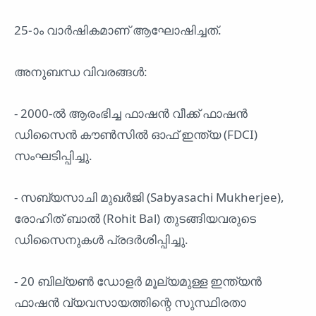
25-ാം വാർഷികമാണ് ആഘോഷിച്ചത്.
അനുബന്ധ വിവരങ്ങൾ:
- 2000-ൽ ആരംഭിച്ച ഫാഷൻ വീക്ക് ഫാഷൻ
ഡിസൈൻ കൗൺസിൽ ഓഫ് ഇന്ത്യ (FDCI)
സംഘടിപ്പിച്ചു.
- സബ്യസാചി മുഖർജി (Sabyasachi Mukherjee),
രോഹിത് ബാൽ (Rohit Bal) തുടങ്ങിയവരുടെ
ഡിസൈനുകൾ പ്രദർശിപ്പിച്ചു.
- 20 ബില്യൺ ഡോളർ മൂല്യമുള്ള ഇന്ത്യൻ
ഫാഷൻ വ്യവസായത്തിന്റെ സുസ്ഥിരതാ