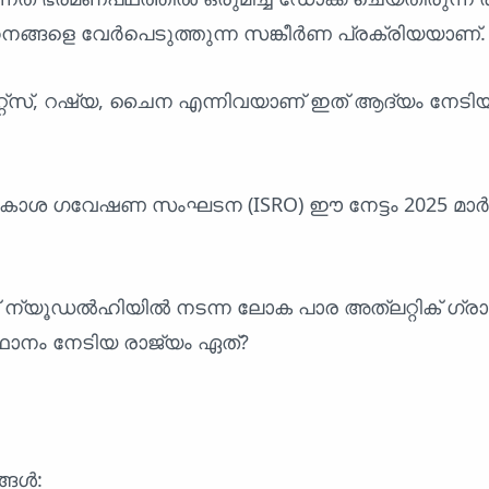
്ങളെ വേർപെടുത്തുന്ന സങ്കീർണ പ്രക്രിയയാണ്.
റേറ്റ്സ്, റഷ്യ, ചൈന എന്നിവയാണ് ഇത് ആദ്യം നേടിയ 
കാശ ഗവേഷണ സംഘടന (ISRO) ഈ നേട്ടം 2025 മാർച്ച
14-ന് ന്യൂഡൽഹിയിൽ നടന്ന ലോക പാര അത്‌ലറ്റിക് ഗ്
്ഥാനം നേടിയ രാജ്യം ഏത്?
്ങൾ: