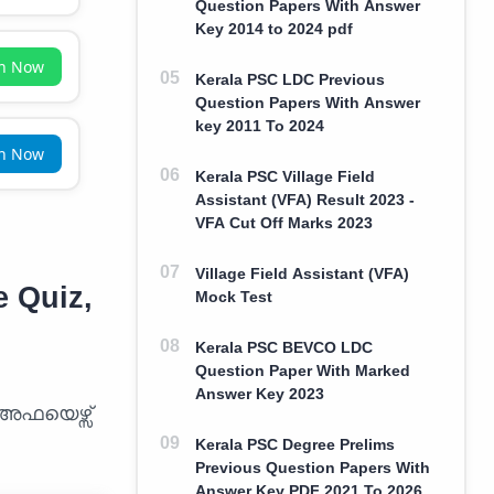
Question Papers With Answer
Key 2014 to 2024 pdf
in Now
Kerala PSC LDC Previous
Question Papers With Answer
key 2011 To 2024
in Now
Kerala PSC Village Field
Assistant (VFA) Result 2023 -
VFA Cut Off Marks 2023
Village Field Assistant (VFA)
e Quiz,
Mock Test
Kerala PSC BEVCO LDC
Question Paper With Marked
Answer Key 2023
 അഫയെഴ്സ്
Kerala PSC Degree Prelims
Previous Question Papers With
Answer Key PDF 2021 To 2026