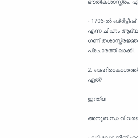
ഭൗതികശാസ്ത്രം, 
- 1706-ൽ ബ്രിട്ട
എന്ന ചിഹ്നം ആദ്യമ
ഗണിതശാസ്ത്രജ്ഞന
പ്രചാരത്തിലാക്കി.
2. ബഹിരാകാശത്ത്
ഏത്?
ഇന്ത്യ
അനുബന്ധ വിവരങ
- ഡി-ഡോക്കിങ് എന്