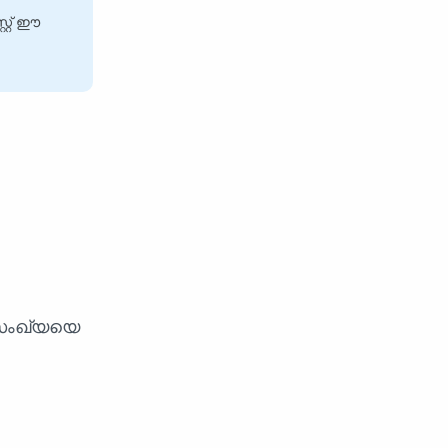
റ്റ് ഈ
 സംഖ്യയെ