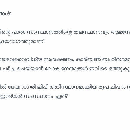
്ങൾ:
ിന്റെ പാരാ സംസ്ഥാനത്തിന്റെ തലസ്ഥാനവും ആ
ൃദയഭാഗത്തുമാണ്.
 ജൈവവൈവിധ്യ സംരക്ഷണം, കാർബൺ ബഹിർഗമ
വ ചർച്ച ചെയ്യാൻ ലോക നേതാക്കൾ ഇവിടെ ഒത്തുകൂട
ൽ ദേവനാഗരി ലിപി അടിസ്ഥാനമാക്കിയ രൂപ ചിഹ്നം (₹
 ഇന്ത്യൻ സംസ്ഥാനം ഏത്?