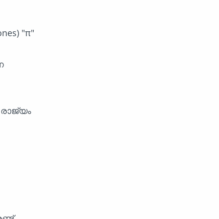
nes) "π"
െ
രാജ്യം
്ട്