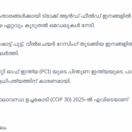
താരങ്ങൾക്കായി ട്രാക്ക് ആൻഡ് ഫീൽഡ് ഇനങ്ങളി
്യ ഏറ്റവും കൂടുതൽ മെഡലുകൾ നേടി.
ോട്ട് പുട്ട്, വീൽചെയർ റേസിംഗ് തുടങ്ങിയ ഇനങ്ങളി
ലർത്തി.
മിറ്റി ഓഫ് ഇന്ത്യ (PCI) യുടെ പിന്തുണ ഇന്ത്യയുടെ പാ
ിപത്യത്തിന് കാരണമായി.
കാലാവസ്ഥ ഉച്ചകോടി (COP 30) 2025-ൽ എവിടെയാണ്
െം