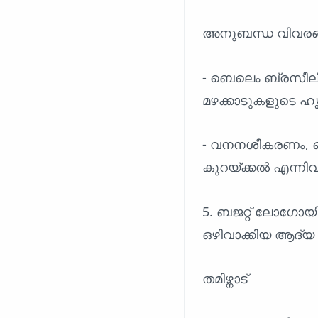
അനുബന്ധ വിവരങ
- ബെലെം ബ്രസീല
മഴക്കാടുകളുടെ ഹ
- വനനശീകരണം,
കുറയ്ക്കൽ എന്നി
5. ബജറ്റ് ലോഗോയി
ഒഴിവാക്കിയ ആദ്യ
തമിഴ്നാട്