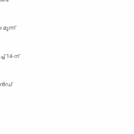
മൂന്ന്
് 14-ന്
രാൻഡ്