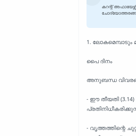
കറന്റ് അഫായേഴ്സ്
ചോദ്യോത്തരങ്ങൾ
1. ലോകമെമ്പാടും മ
പൈ ദിനം
അനുബന്ധ വിവരങ
- ഈ തീയതി (3.14
പ്രതിനിധീകരിക്കു
- വൃത്തത്തിന്റെ ച