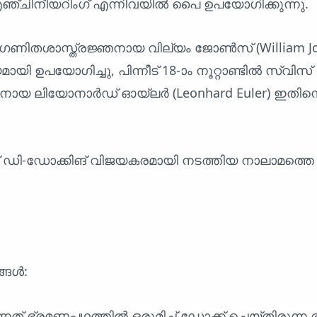
എഞ്ചിനീയറിംഗ് എന്നിവയിൽ പൈ ഉപയോഗിക്കുന്നു.
ീഷ് ഗണിതശാസ്ത്രജ്ഞനായ വില്യം ജോൺസ് (William Jo
ായി ഉപയോഗിച്ചു, പിന്നീട് 18-ാം നൂറ്റാണ്ടിൽ സ്വിസ്
ായ ലിയോനാർഡ് ഓയ്‌ലർ (Leonhard Euler) ഇതിന
 ഡി-ഡോക്കിങ് വിജയകരമായി നടത്തിയ നാലാമത്തെ 
്ങൾ:
നത് ഭ്രമണപഥത്തിൽ ഒരുമിച്ച് ഡോക്ക് ചെയ്തിരുന്ന രണ