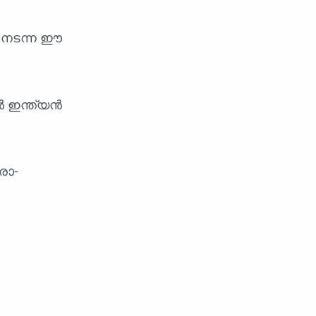
ൽ നടന്ന ഈ
ൽ ഇന്ത്യൻ
രാ-