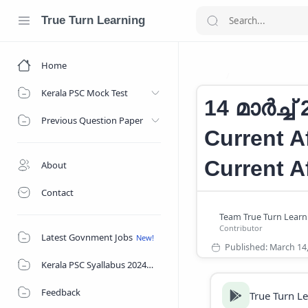
True Turn Learning
Home
CURRENT AFFAI
Home
Kerala PSC Mock Test
14 മാർച്ച
Previous Question Paper
Current A
Current A
About
Contact
Latest Govnment Jobs
Kerala PSC Syallabus 2024
Feedback
True Turn L