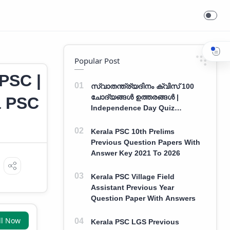
Popular Post
 PSC |
സ്വാതന്ത്ര്യദിനം ക്വിസ് 100
ചോദ്യങ്ങൾ ഉത്തരങ്ങൾ |
a PSC
Independence Day Quiz
Malayalam 100 Question With
Answers
Kerala PSC 10th Prelims
Previous Question Papers With
Answer Key 2021 To 2026
Kerala PSC Village Field
Assistant Previous Year
Question Paper With Answers
ll Now
Kerala PSC LGS Previous