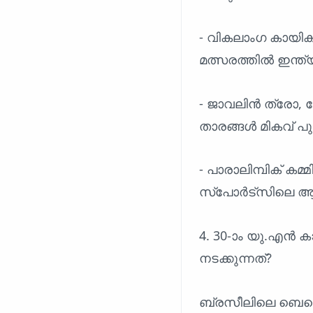
- വികലാംഗ കായിക
മത്സരത്തിൽ ഇന്ത
- ജാവലിൻ ത്രോ, ഷ
താരങ്ങൾ മികവ് പു
- പാരാലിമ്പിക് കമ്
സ്പോർട്സിലെ ആധ
4. 30-ാം യു.എൻ 
നടക്കുന്നത്?
ബ്രസീലിലെ ബെല