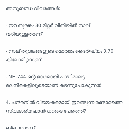
അനുബന്ധ വിവരങ്ങൾ:
- ഈ തുരങ്കം 30 മീറ്റർ വീതിയിൽ നാല്
വരിയുള്ളതാണ്
- നാല് തുരങ്കങ്ങളുടെ മൊത്തം ദൈർഘ്യം 9.70
കിലോമീറ്ററാണ്
- NH-744-ന്റെ ഭാഗമായി പശ്ചിമഘട്ട
മലനിരകളിലൂടെയാണ് കടന്നുപോകുന്നത്
4. ചന്ദ്രനിൽ വിജയകരമായി ഇറങ്ങുന്ന രണ്ടാമത്തെ
സ്വകാര്യ ലാൻഡറുടെ പേരെന്ത്?
ബ്ലൂ ഗോസ്റ്റ്