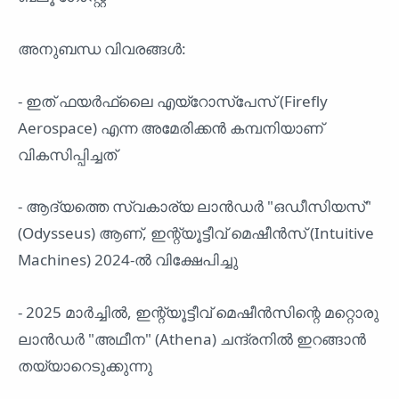
അനുബന്ധ വിവരങ്ങൾ:
- ഇത് ഫയർഫ്ലൈ എയ്‌റോസ്‌പേസ് (Firefly
Aerospace) എന്ന അമേരിക്കൻ കമ്പനിയാണ്
വികസിപ്പിച്ചത്
- ആദ്യത്തെ സ്വകാര്യ ലാൻഡർ "ഒഡീസിയസ്"
(Odysseus) ആണ്, ഇന്റ്യൂട്ടീവ് മെഷീൻസ് (Intuitive
Machines) 2024-ൽ വിക്ഷേപിച്ചു
- 2025 മാർച്ചിൽ, ഇന്റ്യൂട്ടീവ് മെഷീൻസിന്റെ മറ്റൊരു
ലാൻഡർ "അഥീന" (Athena) ചന്ദ്രനിൽ ഇറങ്ങാൻ
തയ്യാറെടുക്കുന്നു