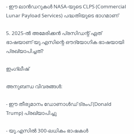
- ഈ ലാൻഡറുകൾ NASA-യുടെ CLPS (Commercial
Lunar Payload Services) പദ്ധതിയുടെ ഭാഗമാണ്
5. 2025-ൽ അമേരിക്കൻ പ്രസിഡന്റ് ഏത്
ഭാഷയാണ് യു.എസിന്റെ ഔദ്യോഗിക ഭാഷയായി
പ്രഖ്യാപിച്ചത്?
ഇംഗ്ലീഷ്
അനുബന്ധ വിവരങ്ങൾ:
- ഈ തീരുമാനം ഡോണാൾഡ് ട്രംപ് (Donald
Trump) പ്രഖ്യാപിച്ചു
- യു.എസിൽ 300-ലധികം ഭാഷകൾ