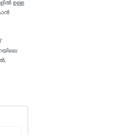
ളിൽ ഉള്ള
കാൻ
്
ടനയിലെ
ൽ,