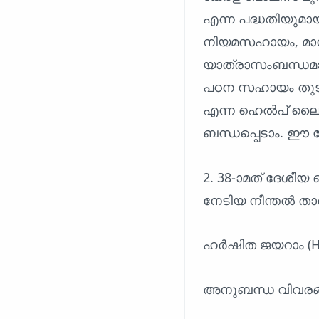
എന്ന പദ്ധതിയുമായ
നിയമസഹായം, മാനസ
യാത്രാസംബന്ധമാ
പഠന സഹായം തുടങ
എന്ന ഹെൽപ് ലൈൻ 
ബന്ധപ്പെടാം. ഈ 
2. 38-ാമത് ദേശീ
നേടിയ നീന്തൽ ത
ഹർഷിത ജയറാം (Har
അനുബന്ധ വിവരങ