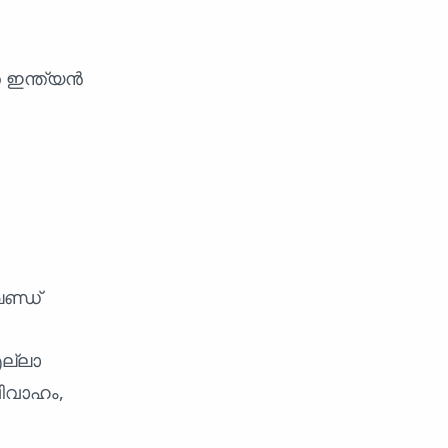
െ ഇന്ത്യൻ
ണ്ഡ്
എല്ലാ
വിവാഹം,