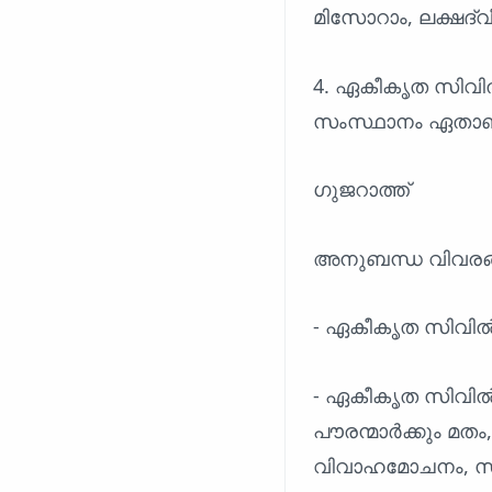
മിസോറാം, ലക്ഷദ്വ
4. ഏകീകൃത സിവിൽ 
സംസ്ഥാനം ഏതാണ
ഗുജറാത്ത്
അനുബന്ധ വിവരങ
- ഏകീകൃത സിവിൽ 
- ഏകീകൃത സിവിൽ ക
പൗരന്മാർക്കും മത
വിവാഹമോചനം, സ്