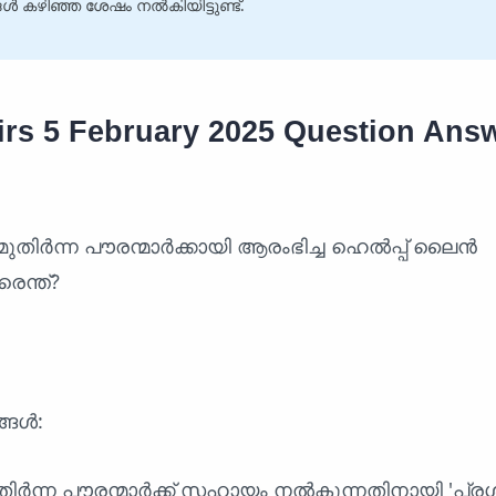
 കഴിഞ്ഞ ശേഷം നൽകിയിട്ടുണ്ട്.
airs 5 February 2025 Question Ans
ുതിർന്ന പൗരന്മാർക്കായി ആരംഭിച്ച ഹെൽപ്പ് ലൈൻ
െന്ത്?
്ങൾ:
ർന്ന പൗരന്മാർക്ക് സഹായം നൽകുന്നതിനായി 'പ്രശാ