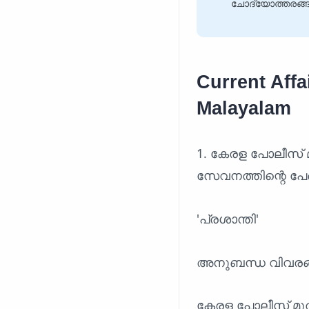
ചോദ്യോത്തരങ്ങൾ
Current Aff
Malayalam
1. കേരള പോലീസ് മ
സേവനത്തിന്റെ പേര
'പ്രശാന്തി'
അനുബന്ധ വിവരങ
കേരള പോലീസ് മുതി