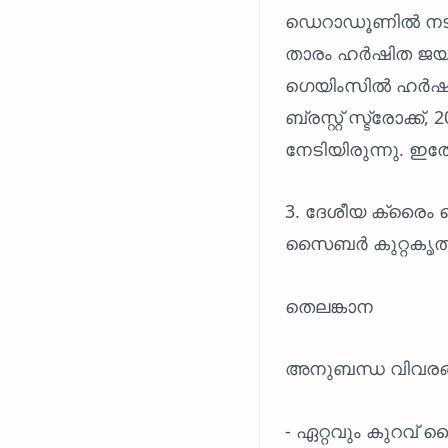
ഡെറാഡൂണിൽ നടക്ക
താരം ഹർഷിത ജയറാം 
ഗെയിംസിൽ ഹർഷിത ജ
ബ്രസ്റ്റ് സ്ട്രോക്ക
നേടിയിരുന്നു. ഇത
3. ദേശീയ ക്രൈം റ
സൈബർ കുറ്റകൃത്
തെലങ്കാന
അനുബന്ധ വിവരങ
- ഏറ്റവും കുറവ് 