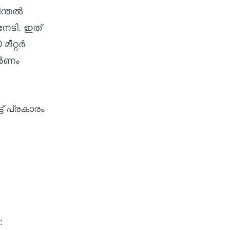
ീന്തൽ
നേടി. ഇത്
ീറ്റർ
്വർണം
് പ്രകാരം
: