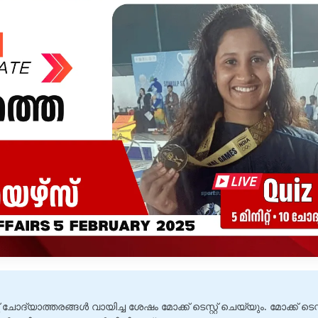
 ചോദ്യാത്തരങ്ങൾ വായിച്ച ശേഷം മോക്ക് ടെസ്റ്റ് ചെയ്യും. മോക്ക് ടെസ്