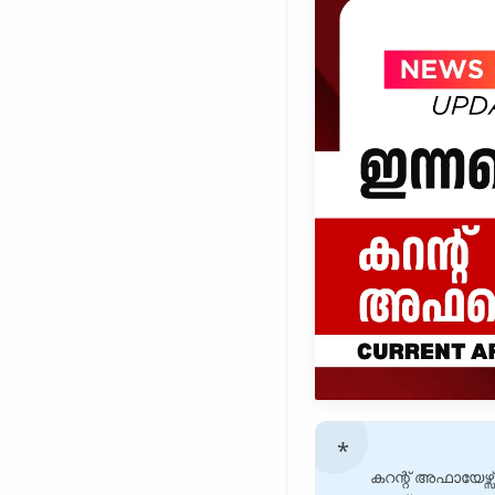
കറന്റ് അഫായേഴ്സ്