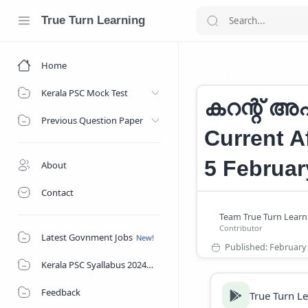
True Turn Learning
Home
CURRENT AFFAI
Home
Kerala PSC Mock Test
കറന്റ് അഫ
Previous Question Paper
Current Af
5 Februar
About
Contact
Latest Govnment Jobs
Kerala PSC Syallabus 2024
Feedback
True Turn L