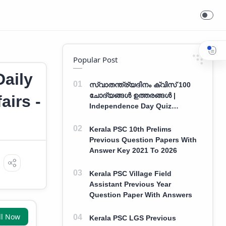
Popular Post
aily
സ്വാതന്ത്ര്യദിനം ക്വിസ് 100
ചോദ്യങ്ങൾ ഉത്തരങ്ങൾ |
airs -
Independence Day Quiz
Malayalam 100 Question With
Answers
Kerala PSC 10th Prelims
Previous Question Papers With
Answer Key 2021 To 2026
Kerala PSC Village Field
Assistant Previous Year
Question Paper With Answers
ll Now
Kerala PSC LGS Previous