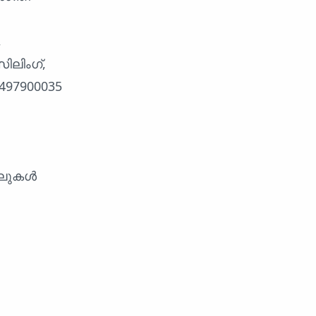
,
ലിംഗ്,
97900035
െഡലുകൾ