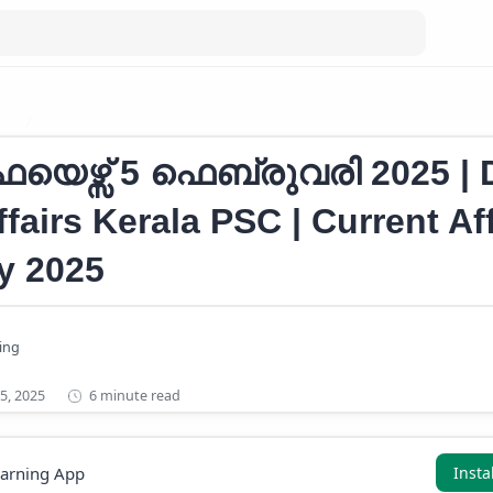
RS
Current Affairs 2025
യെഴ്സ് 5 ഫെബ്രുവരി 2025 | D
fairs Kerala PSC | Current Aff
y 2025
6 minute read
earning App
Insta