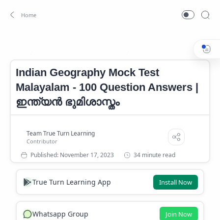
Indian Geography Malayalam
Indian Geography Malayalam
Home
Indian Geography Mock Test
Malayalam - 100 Question Answers |
ഇന്ത്യൻ ഭുമിശാസ്തം
34 minute read
True Turn Learning App
Install Now
Whatsapp Group
Join Now