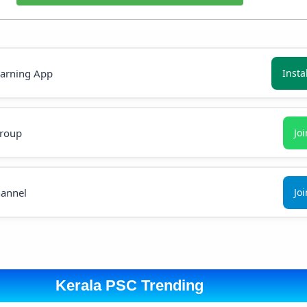
earning App
Insta
roup
Jo
annel
Jo
Kerala PSC Trending