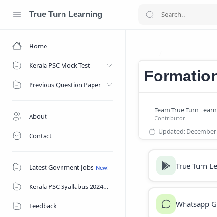
True Turn Learning
Home
Indian History 
Home
Kerala PSC Mock Test
Formation
Previous Question Paper
About
Contact
True Turn L
Latest Govnment Jobs
Kerala PSC Syallabus 2024
Whatsapp G
Feedback