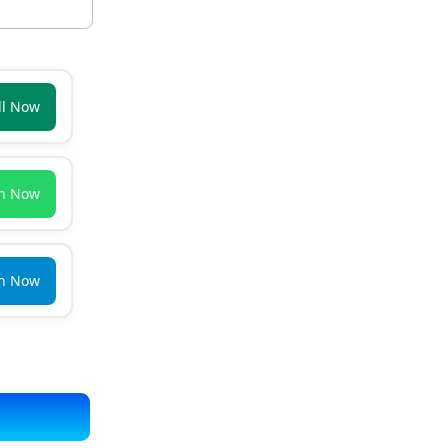
ll Now
in Now
in Now