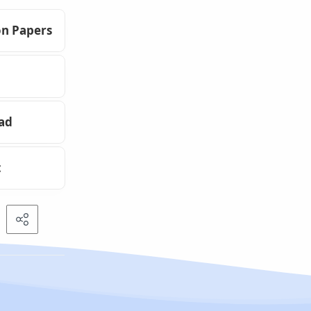
on Papers
oad
t