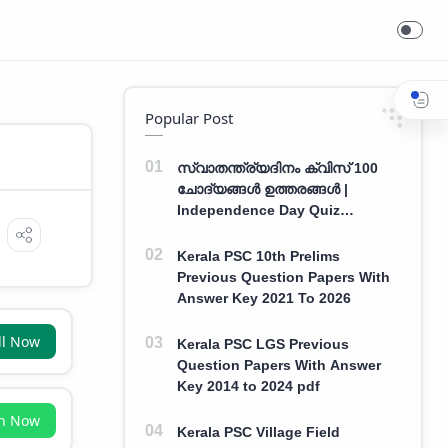
Popular Post
സ്വാതന്ത്ര്യദിനം ക്വിസ് 100
ചോദ്യങ്ങൾ ഉത്തരങ്ങൾ |
Independence Day Quiz
Malayalam 100 Question With
Answers
Kerala PSC 10th Prelims
Previous Question Papers With
Answer Key 2021 To 2026
ll Now
Kerala PSC LGS Previous
Question Papers With Answer
Key 2014 to 2024 pdf
in Now
Kerala PSC Village Field