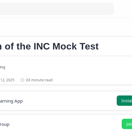
Mock Test
 of the INC Mock Test
83 minute read
earning App
Insta
roup
Jo