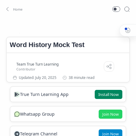
Word History
Home
Word History Mock Test
38 minute read
True Turn Learning App
Install Now
Whatsapp Group
Join Now
Telegram Channel
Join Now