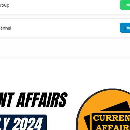
roup
Jo
annel
Jo