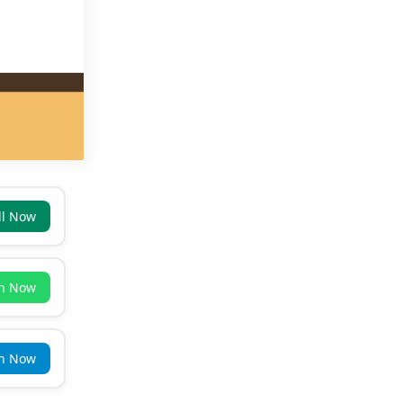
ll Now
in Now
in Now