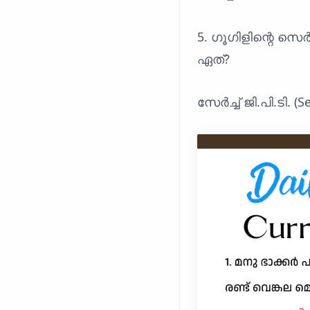
5. ഗൂഗിളിന്റെ സെ
ഏത്?
സേർച്ച് ജി.പി.ടി. (