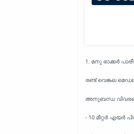
1. മനു ഭാക്കർ പാ
രണ്ട് വെങ്കല മെ
അനുബന്ധ വിവരങ
- 10 മീറ്റർ എയർ 