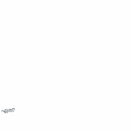
ം ഏത്?