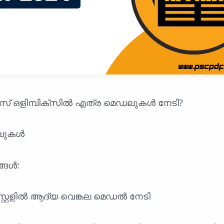
രീസ് ഒളിമ്പിക്സിൽ എത്ര മെഡലുകൾ നേടി?
ഡലുകൾ
്ങൾ:
പിസ്റ്റളിൽ ആദ്യ വെങ്കല മെഡൽ നേടി