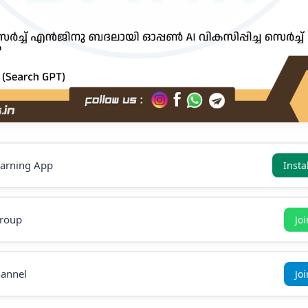
earning App
Insta
roup
Jo
annel
Jo