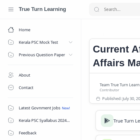
True Turn Learning
Home
Daily Current Af
Home
Kerala PSC Mock Test
Current Af
Previous Question Paper
Affairs M
About
Contact
Latest Govnment Jobs
True Turn L
Kerala PSC Syallabus 2024
Feedback