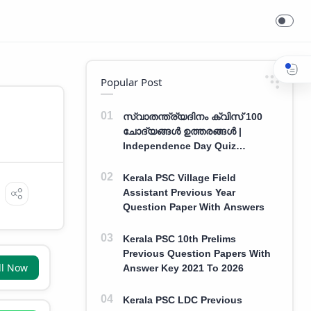
Popular Post
സ്വാതന്ത്ര്യദിനം ക്വിസ് 100
ചോദ്യങ്ങൾ ഉത്തരങ്ങൾ |
Independence Day Quiz
Malayalam 100 Question With
Answers
Kerala PSC Village Field
Assistant Previous Year
Question Paper With Answers
Kerala PSC 10th Prelims
Previous Question Papers With
ll Now
Answer Key 2021 To 2026
Kerala PSC LDC Previous