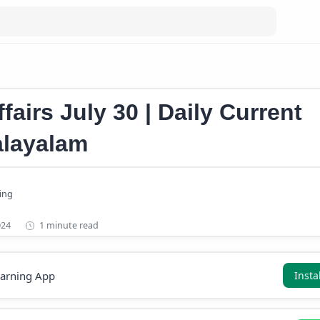
fairs
fairs July 30 | Daily Current
alayalam
1 minute read
earning App
Insta