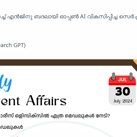
ർച്ച് എൻജിനു ബദലായി ഓപ്പൺ AI വികസിപ്പിച്ച സെർച
Search GPT)