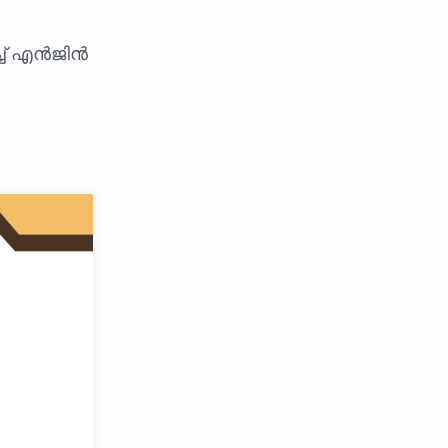
്ച് എൻജിൻ