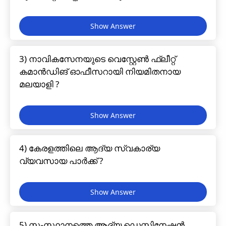
3) നാവികസേനയുടെ വെസ്റ്റേൺ ഫ്ലീറ്റ്
കമാൻഡിങ് ഓഫീസറായി നിയമിതനായ
മലയാളി ?
4) കേരളത്തിലെ ആദ്യ സ്വകാര്യ
വ്യവസായ പാർക്ക് ?
5) സംസ്ഥാനത്തെ ആദ്യ ഡെസ്റ്റിനേഷൻ