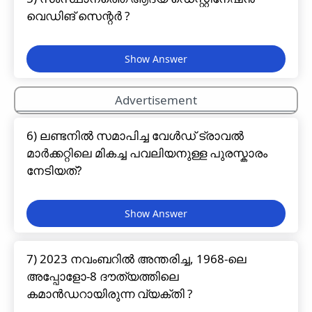
വെഡിങ് സെന്റർ ?
Advertisement
6) ലണ്ടനിൽ സമാപിച്ച വേൾഡ് ട്രാവൽ
മാർക്കറ്റിലെ മികച്ച പവലിയനുള്ള പുരസ്കാരം
നേടിയത്?
7) 2023 നവംബറിൽ അന്തരിച്ച, 1968-ലെ
അപ്പോളോ-8 ദൗത്യത്തിലെ
കമാൻഡറായിരുന്ന വ്യക്തി ?