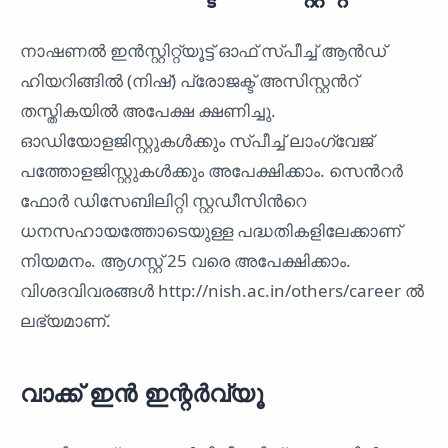
നാഷണൽ ഇൻസ്റ്റിറ്റ്യൂട്ട് ഓഫ് സ്പീച്ച് ആൻഡ്
ഹിയറിങ്ങിൽ (നിഷ്) പ്രോജക്ട് അസിസ്റ്റൻറ്
തസ്തികയിൽ അപേക്ഷ ക്ഷണിച്ചു.
ഓഡിയോളജിസ്റ്റുകൾക്കും സ്പീച്ച് ലാംഗ്വേജ്
പത്തോളജിസ്റ്റുകൾക്കും അപേക്ഷിക്കാം. സെൻറർ
ഫോർ ഡിസേബിലിറ്റി സ്റ്റഡീസിൻറെ
ധനസഹായത്തോടെയുള്ള പദ്ധതികളിലേക്കാണ്
നിയമനം. ആഗസ്റ്റ് 25 വരെ അപേക്ഷിക്കാം.
വിശദവിവരങ്ങൾ http://nish.ac.in/others/career ൽ
ലഭ്യമാണ്.
വാക്ക് ഇൻ ഇന്റർവ്യൂ