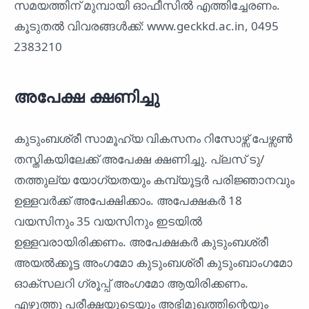
സമയത്തിന് മുമ്പായി ഓഫീസിൽ എത്തിച്ചേരണം.
കൂടുതൽ വിവരങ്ങൾക്ക്: www.geckkd.ac.in, 0495
2383210
അപേക്ഷ ക്ഷണിച്ചു
കുടുംബശ്രീ സാമൂഹ്യ വികസനം റിസോഴ്സ് പേഴ്സൺ
തസ്തികയിലേക്ക് അപേക്ഷ ക്ഷണിച്ചു. പ്ലസ് ടു/
തത്തുല്യ യോഗ്യതയും കമ്പ്യൂട്ടർ പരിജ്ഞാനവും
ഉള്ളവർക്ക് അപേക്ഷിക്കാം. അപേക്ഷകർ 18
വയസിനും 35 വയസിനും ഇടയിൽ
ഉള്ളവരായിരിക്കണം. അപേക്ഷകർ കുടുംബശ്രീ
അയൽക്കൂട്ട അംഗമോ കുടുംബശ്രീ കുടുംബാംഗമോ
ഓക്സലറി ഗ്രൂപ്പ് അംഗമോ ആയിരിക്കണം.
എഴുത്തു പരീക്ഷയുടെയും അഭിമുഖത്തിന്റെയും