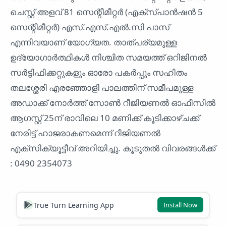
ചെസ്റ്റ് അളവ് 81 സെന്റീമീറ്റർ (എക്സ്പാൻഷൻ 5
സെന്റീമീറ്റർ) എസ്.എസ്.എൽ.സി പാസ്
എന്നിവയാണ് യോഗ്യത. താത്പര്യമുള്ള
ഉദ്യോഗാർത്ഥികൾ നിശ്ചിത സമയത്ത് ഒറിജിനൽ
സർട്ടിഫിക്കറ്റുകളും ഓരോ പകർപ്പും സഹിതം
തലശ്ശേരി എരഞ്ഞോളി പാലത്തിന് സമീപമുള്ള
അഡാക്ക് നോർത്ത് സോൺ റീജിയണൽ ഓഫീസിൽ
ആഗസ്റ്റ് 25ന് രാവിലെ 10 മണിക്ക് കൂടിക്കാഴ്ചക്ക്
നേരിട്ട് ഹാജരാകണമെന്ന് റീജിയണൽ
എക്സിക്യൂട്ടീവ് അറിയിച്ചു. കൂടുതൽ വിവരങ്ങൾക്ക്
: 0490 2354073
True Turn Learning App
Install Now