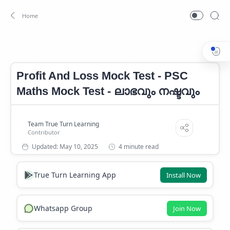
Kerala PSC Maths Mock Test
Profit And Loss Mock Test
Home
Profit And Loss Mock Test - PSC
Maths Mock Test - ലാഭവും നഷ്ടവും
4 minute read
True Turn Learning App
Install Now
Whatsapp Group
Join Now