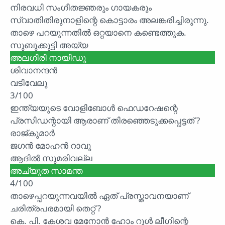
നിരവധി സംഗീതജ്ഞരും ഗായകരും
സ്വാതിതിരുനാളിന്റെ കൊട്ടാരം അലങ്കരിച്ചിരുന്നു.
താഴെ പറയുന്നതിൽ ഒറ്റയാനെ കണ്ടെത്തുക.
സുബുക്കുട്ടി അയ്യ
അലഗിരി നായിഡു
ശിവാനന്ദൻ
വടിവേലു
3/100
ഇന്ത്യയുടെ വോളിബോൾ ഫെഡറേഷന്റെ
പ്രസിഡന്റായി ആരാണ് തിരഞ്ഞെടുക്കപ്പെട്ടത് ?
രാജ്കുമാർ
ജഗൻ മോഹൻ റാവു
ആദിൽ സുമരിവല്ല
അച്യുത സാമന്ത
4/100
താഴെപ്പറയുന്നവയിൽ ഏത് പ്രസ്താവനയാണ്
ചരിത്രപരമായി തെറ്റ് ?
കെ. പി. കേശവ മേനോൻ ഹോം റൂൾ ലീഗിന്റെ