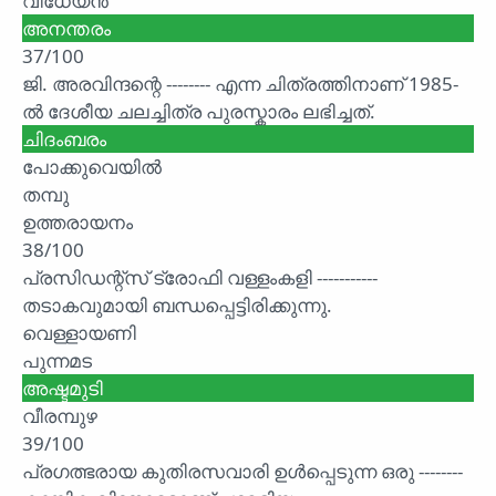
വിധേയൻ
അനന്തരം
37/100
ജി. അരവിന്ദന്റെ -------- എന്ന ചിത്രത്തിനാണ് 1985-
ൽ ദേശീയ ചലച്ചിത്ര പുരസ്കാരം ലഭിച്ചത്.
ചിദംബരം
പോക്കുവെയിൽ
തമ്പു
ഉത്തരായനം
38/100
പ്രസിഡന്റ്സ് ട്രോഫി വള്ളംകളി -----------
തടാകവുമായി ബന്ധപ്പെട്ടിരിക്കുന്നു.
വെള്ളായണി
പുന്നമട
അഷ്ടമുടി
വീരമ്പുഴ
39/100
പ്രഗത്ഭരായ കുതിരസവാരി ഉൾപ്പെടുന്ന ഒരു --------