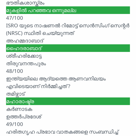
ഭൗതികശാസ്ത്രം
മുകളിൽ പറഞ്ഞവ ഒന്നുമല്ല
47/100
ISRO യുടെ നാഷണൽ റിമോട്ട് സെൻസിംഗ് സെന്റർ
(NRSC) സ്ഥിതി ചെയ്യുന്നത്
അഹമ്മദാബാദ്
ഹൈദരാബാദ്
ശ്രീഹരിക്കോട്ട
തിരുവനന്തപുരം
48/100
ഇന്ത്യയിലെ ആദ്യത്തെ ആണവനിലയം
എവിടെയാണ് നിർമ്മിച്ചത് ?
തമിഴ്നാട്
മഹാരാഷ്ട്ര
കർണാടക
ഉത്തർപ്രദേശ്
49/100
ഹരിതഗൃഹ പ്രഭാവ വാതകങ്ങളെ സംബന്ധിച്ച്