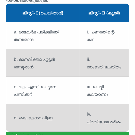
ലിസ്റ്റ് - I (രചയിതാവ്)
ലിസ്റ്റ് - II (കൃതി)
a. രാമവർമ പരീക്ഷിത്ത്
i. പണത്തിന്റെ
തമ്പുരാൻ
കഥ
b. മാനവിക്രമ ഏട്ടൻ
ii.
തമ്പുരാൻ
അംബരിഷചരിതം
c. കെ. എസ്. ലക്ഷ്മണ
iii. ലക്ഷ്മി
പണിക്കർ
കല്യാണം
iv.
d. കെ. കേശവപിള്ള
പ്രത്യക്ഷശരീരം