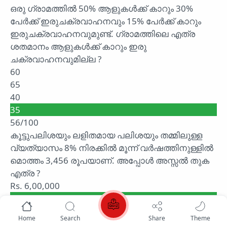
ഒരു ഗ്രാമത്തിൽ 50% ആളുകൾക്ക് കാറും 30%
പേർക്ക് ഇരുചക്രവാഹനവും 15% പേർക്ക് കാറും
ഇരുചക്രവാഹനവുമുണ്ട്. ഗ്രാമത്തിലെ എത്ര
ശതമാനം ആളുകൾക്ക് കാറും ഇരു
ചക്രവാഹനവുമില്ല ?
60
65
40
35
56/100
കൂട്ടുപലിശയും ലളിതമായ പലിശയും തമ്മിലുള്ള
വ്യത്യാസം 8% നിരക്കിൽ മൂന്ന് വർഷത്തിനുള്ളിൽ
മൊത്തം 3,456 രൂപയാണ്. അപ്പോൾ അസ്സൽ തുക
എത്ര ?
Rs. 6,00,000
Rs. 5,00,000
Rs. 3,50,000
Home
Search
Share
Theme
Rs. 4,00,000