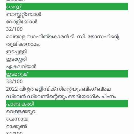
ചെസ്സ്
ബാസ്ക്കറ്റ്ബോൾ
വോളിബോൾ
32/100
മലയാള സാഹിത്യകാരൻ ടി. സി. ജോസഫിന്റെ
തൂലികാനാമം.
ഇടപ്പള്ളി
ഇടശ്ശേരി
ഏകലവ്യൻ
ഇടമറുക്
33/100
2022 വിന്റർ ഒളിമ്പിക്സിന്റെയും ബിംഗ് ബ്ലെ
ഡ്വെൻ ഡ്വെന്നിന്റെയും ഔദ്യോഗിക ചിഹ്നം
പാണ്ട കരടി
വെള്ളക്കടുവ
ചെന്നായ
റാക്കൂൺ
34/100