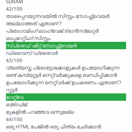
SDRAM
42/100
താഴെപ്പറയുന്നവയിൽ സിസ്റ്റം സോഫ്റ്റ്വെയർ
അല്ലാത്തത് ഏതാണ് ?
പ്രോഗാമിംഗ് ലാംഗ്വേജ് ട്രാൻസ്ലേറ്റർ
ഓപ്പറേറ്റിംഗ് സിസ്റ്റം
സ്പ്രെഡ് ഷീറ്റ് സോഫ്റ്റ്വെയർ
ഡിവൈസ് ഡ്രൈവർ
43/100
വ്യത്യസ്ത പ്രോട്ടോക്കോളുകൾ ഉപയോഗിക്കുന്ന
രണ്ട് കമ്പ്യൂട്ടർ നെറ്റ്വർക്കുകളെ ബന്ധിപ്പിക്കാൻ
ഉപയോഗിക്കുന്ന നെറ്റ്വർക്ക് ഉപകരണം ഏതാണ് ?
റൂട്ടർ
ഗേറ്റ്വേ
ബ്രിഡ്ജ്
മുകളിൽ പറഞ്ഞവ ഒന്നുമല്ല
44/100
ഒരു HTML പേജിൽ ഒരു ചിത്രം ചേർക്കാൻ