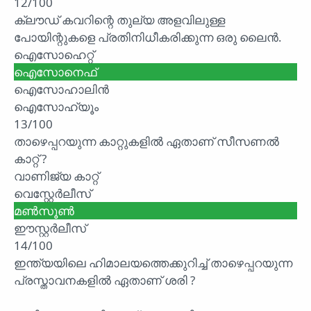
12/100
ക്ലൗഡ് കവറിന്റെ തുല്യ അളവിലുള്ള
പോയിന്റുകളെ പ്രതിനിധീകരിക്കുന്ന ഒരു ലൈൻ.
ഐസോഹെറ്റ്
ഐസോനെഫ്
ഐസോഹാലിൻ
ഐസോഹ്യൂം
13/100
താഴെപ്പറയുന്ന കാറ്റുകളിൽ ഏതാണ് സീസണൽ
കാറ്റ് ?
വാണിജ്യ കാറ്റ്
വെസ്റ്റേർലീസ്
മൺസൂൺ
ഈസ്റ്റർലീസ്
14/100
ഇന്ത്യയിലെ ഹിമാലയത്തെക്കുറിച്ച് താഴെപ്പറയുന്ന
പ്രസ്താവനകളിൽ ഏതാണ് ശരി ?