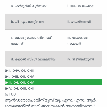
a. ഫർദൂൻജി മുർസ്ബ്
i. ജാം-ഇ ജംഷാദ്
b. പി. എം. മോട്ടിവാല
ii. ബംഗ്ബാസി
c. ബാബു ജോഗേന്ദ്രനാഥ്
iii. ബോംബെ
ബോസ്
സമാചർ
d. ദയാൽ സിംഗ് മജെക്തിയ
iv. ദി ട്രിബ്യൂൺ
a-ii, b-iv, c-i, d-iii
a-i, b-iii, c-ii, d-iv
a-iii, b-i, c-ii, d-iv
a-iv, b-i, c-iii, d-ii
6/100
ആൻഡ്രോപോവിന് മുമ്പ് യു. എസ്. എസ്. ആർ.
ഗവണ്മെന്റിൽ യൂറി അധ്യക്ഷൻ ആരായിരുന്നു ?