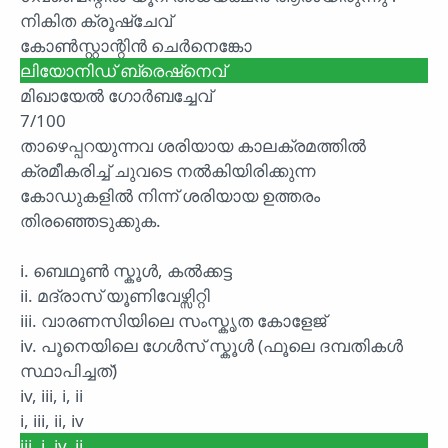
നികിത ക്രൂഷ്ചേവ്
കോൺസ്റ്റാന്റിൻ ചെർനെങ്കോ
ലിയോനിഡ് ബ്രെഷ്നെവ്
മിഖായേൽ ഗോർബച്ചേവ്
7/100
താഴെപ്പറയുന്നവ ശരിയായ കാലക്രമത്തിൽ
ക്രമീകരിച്ച് ചുവടെ നൽകിയിരിക്കുന്ന
കോഡുകളിൽ നിന്ന് ശരിയായ ഉത്തരം
തിരഞ്ഞെടുക്കുക.
i. ബെഥൂൺ സ്കൂൾ, കൽക്കട്ട
ii. മദ്രാസ് യൂണിവേഴ്സിറ്റി
iii. വാരണസിയിലെ സംസ്കൃത കോളേജ്
iv. പൂനെയിലെ ഗേൾസ് സ്കൂൾ (ഫൂലെ ദമ്പതികൾ
സ്ഥാപിച്ചത്)
iv, iii, i, ii
i, iii, ii, iv
iii, i, iv, ii