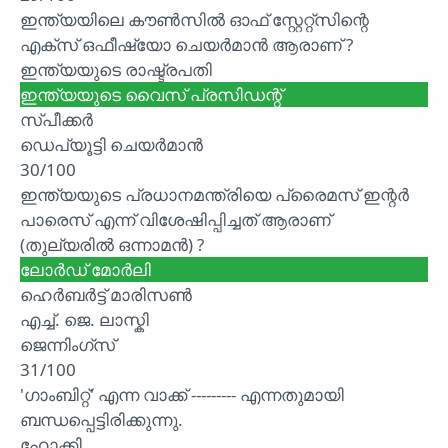
ഇന്ത്യയിലെ കൗൺസിൽ ഓഫ് സ്റ്റേറ്റ്സിന്റെ
എക്സ് ഒഫീഷ്യോ ചെയർമാൻ ആരാണ് ?
ഇന്ത്യയുടെ രാഷ്ട്രപതി
ഇന്ത്യയുടെ വൈസ് പ്രസിഡന്റ്
സ്പീക്കർ
ഡെപ്യൂട്ടി ചെയർമാൻ
30/100
ഇന്ത്യയുടെ പ്രധാനമന്ത്രിയെ പ്രൈമസ് ഇന്റർ
പാരെസ് എന്ന് വിശേഷിപ്പിച്ചത് ആരാണ്
(തുല്യരിൽ ഒന്നാമൻ) ?
ലോർഡ് മോർലി
ഹെർബർട്ട് മാരിസൺ
എച്ച്. ജെ. ലാസ്കി
ജെന്നിംഗ്സ്
31/100
'ഗാംബിറ്റ്' എന്ന വാക്ക് --------- എന്നതുമായി
ബന്ധപ്പെട്ടിരിക്കുന്നു.
ഹോക്കി