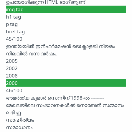
ഉപയോഗിക്കുന്ന HTML ടാഗ് ആണ്
img tag
h1 tag
p tag
href tag
45/100
ഇന്ത്യയിൽ ഇൻഫർമേഷൻ ടെക്നോളജി നിയമം
നിലവിൽ വന്ന വർഷം.
2005
2002
2008
2000
46/100
അമർത്യ കുമാർ സെന്നിന് 1998-ൽ ---------
മേഖലയിലെ സംഭാവനകൾക്ക് നൊബേൽ സമ്മാനം
ലഭിച്ചു.
സാഹിത്യം
സമാധാനം