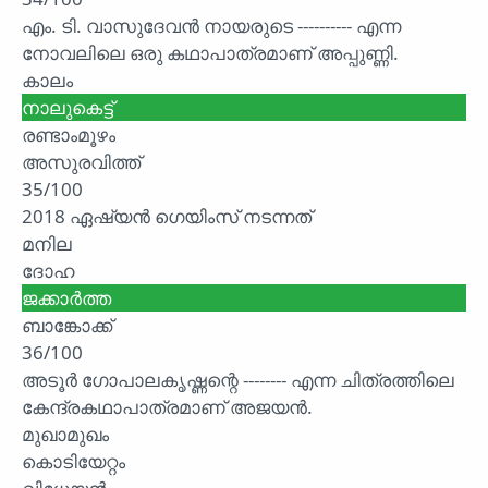
എം. ടി. വാസുദേവൻ നായരുടെ ---------- എന്ന
നോവലിലെ ഒരു കഥാപാത്രമാണ് അപ്പുണ്ണി.
കാലം
നാലുകെട്ട്
രണ്ടാംമൂഴം
അസുരവിത്ത്
35/100
2018 ഏഷ്യൻ ഗെയിംസ് നടന്നത്
മനില
ദോഹ
ജക്കാർത്ത
ബാങ്കോക്ക്
36/100
അടൂർ ഗോപാലകൃഷ്ണന്റെ -------- എന്ന ചിത്രത്തിലെ
കേന്ദ്രകഥാപാത്രമാണ് അജയൻ.
മുഖാമുഖം
കൊടിയേറ്റം