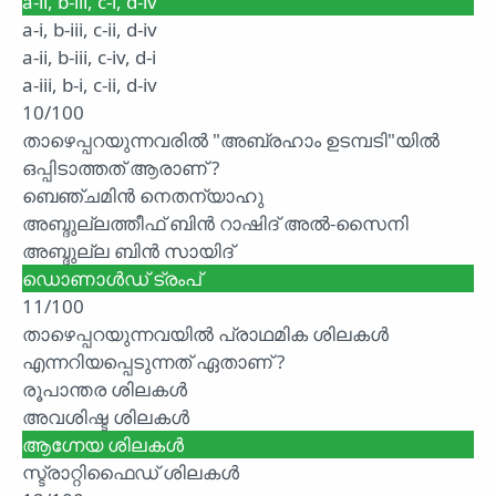
a-ii, b-iii, c-i, d-iv
a-i, b-iii, c-ii, d-iv
a-ii, b-iii, c-iv, d-i
a-iii, b-i, c-ii, d-iv
10/100
താഴെപ്പറയുന്നവരിൽ "അബ്രഹാം ഉടമ്പടി"യിൽ
ഒപ്പിടാത്തത് ആരാണ് ?
ബെഞ്ചമിൻ നെതന്യാഹു
അബ്ദുല്ലത്തീഫ് ബിൻ റാഷിദ് അൽ-സൈനി
അബ്ദുല്ല ബിൻ സായിദ്
ഡൊണാൾഡ് ട്രംപ്
11/100
താഴെപ്പറയുന്നവയിൽ പ്രാഥമിക ശിലകൾ
എന്നറിയപ്പെടുന്നത് ഏതാണ് ?
രൂപാന്തര ശിലകൾ
അവശിഷ്ട ശിലകൾ
ആഗ്നേയ ശിലകൾ
സ്ട്രാറ്റിഫൈഡ് ശിലകൾ