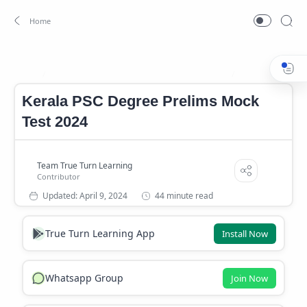
Degree Level Preliminary Model Exam 2024
Degree Prelims 
Home
Kerala PSC Degree Prelims Mock
Test 2024
44 minute read
True Turn Learning App
Install Now
Whatsapp Group
Join Now