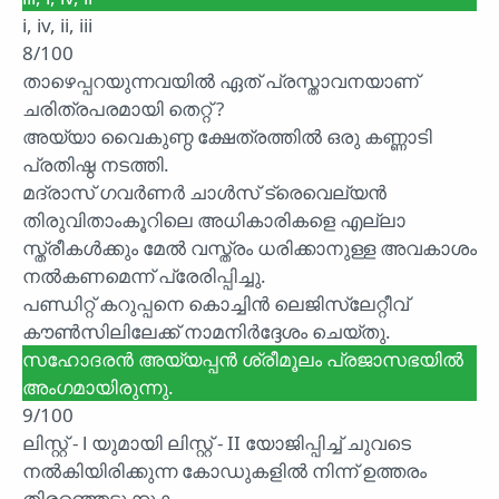
i, iv, ii, iii
8/100
താഴെപ്പറയുന്നവയിൽ ഏത് പ്രസ്താവനയാണ്
ചരിത്രപരമായി തെറ്റ് ?
അയ്യാ വൈകുണ്ഠ ക്ഷേത്രത്തിൽ ഒരു കണ്ണാടി
പ്രതിഷ്ഠ നടത്തി.
മദ്രാസ് ഗവർണർ ചാൾസ് ട്രെവെല്യൻ
തിരുവിതാംകൂറിലെ അധികാരികളെ എല്ലാ
സ്ത്രീകൾക്കും മേൽ വസ്ത്രം ധരിക്കാനുള്ള അവകാശം
നൽകണമെന്ന് പ്രേരിപ്പിച്ചു.
പണ്ഡിറ്റ് കറുപ്പനെ കൊച്ചിൻ ലെജിസ്ലേറ്റീവ്
കൗൺസിലിലേക്ക് നാമനിർദ്ദേശം ചെയ്തു.
സഹോദരൻ അയ്യപ്പൻ ശ്രീമൂലം പ്രജാസഭയിൽ
അംഗമായിരുന്നു.
9/100
ലിസ്റ്റ് - l യുമായി ലിസ്റ്റ് - II യോജിപ്പിച്ച് ചുവടെ
നൽകിയിരിക്കുന്ന കോഡുകളിൽ നിന്ന് ഉത്തരം
തിരഞ്ഞെടുക്കുക.