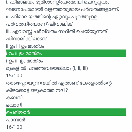
i. ഹിമാലയം ഭൂമിശാസ്ത്രപരമായി ചെറുപ്പവും
ഘടനാപരമായി വളഞ്ഞതുമായ പർവതങ്ങളാണ്.
ii. ഹിമാലയത്തിന്റെ ഏറ്റവും പുറത്തുള്ള
പർവതനിരയാണ് ഷിവാലിക്
iii. എവറസ്റ്റ് പർവ്വതം സ്ഥിതി ചെയ്യുന്നത്
ഷിവാലിക്കിലാണ്.
ii ഉം iii ഉം മാത്രം
i ഉം ii ഉം മാത്രം
i ഉം iii ഉം മാത്രം
മുകളിൽ പറഞ്ഞവയെല്ലാം (i, ii, iii)
15/100
താഴെപ്പറയുന്നവയിൽ ഏതാണ് കേരളത്തിന്റെ
കിഴക്കോട്ട് ഒഴുകാത്ത നദി ?
കബനി
ഭവാനി
പെരിയാർ
പാമ്പാർ
16/100