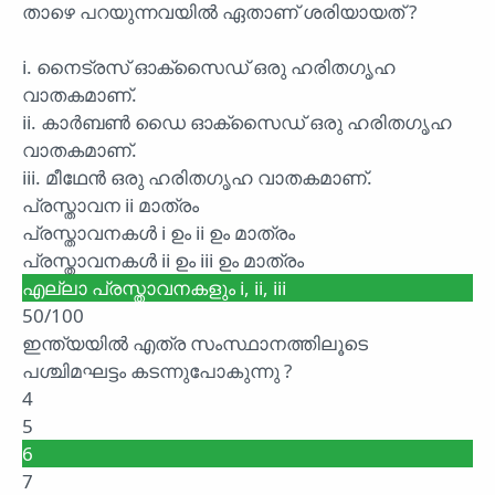
താഴെ പറയുന്നവയിൽ ഏതാണ് ശരിയായത് ?
i. നൈട്രസ് ഓക്സൈഡ് ഒരു ഹരിതഗൃഹ
വാതകമാണ്.
ii. കാർബൺ ഡൈ ഓക്സൈഡ് ഒരു ഹരിതഗൃഹ
വാതകമാണ്.
iii. മീഥേൻ ഒരു ഹരിതഗൃഹ വാതകമാണ്.
പ്രസ്താവന ii മാത്രം
പ്രസ്താവനകൾ i ഉം ii ഉം മാത്രം
പ്രസ്താവനകൾ ii ഉം iii ഉം മാത്രം
എല്ലാ പ്രസ്താവനകളും i, ii, iii
50/100
ഇന്ത്യയിൽ എത്ര സംസ്ഥാനത്തിലൂടെ
പശ്ചിമഘട്ടം കടന്നുപോകുന്നു ?
4
5
6
7