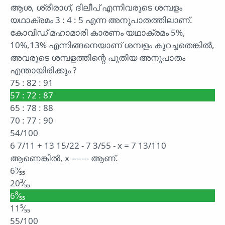
ആശ, ശ്രീരാഗ്, ദിലീപ് എന്നിവരുടെ ശമ്പളം
യഥാക്രമം 3 : 4 : 5 എന്ന അനുപാതത്തിലാണ്.
കോവിഡ് മഹാമാരി കാരണം യഥാക്രമം 5%,
10%,13% എന്നിങ്ങനെയാണ് ശമ്പളം കുറച്ചതെങ്കിൽ,
അവരുടെ ശമ്പളത്തിന്റെ പുതിയ അനുപാതം
എന്തായിരിക്കും ?
75 : 82 : 91
57 : 72 : 87
65 : 78 : 88
70 : 77 : 90
54/100
6 7/11 + 13 15/22 - 7 3/55 - x = 7 13/110
ആണെങ്കിൽ, x ------- ആണ്.
6⁵⁄₅₅
20³⁄₅₅
6⁸⁄₅₅
11⁵⁄₅₅
55/100