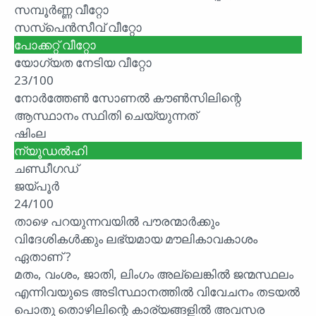
സമ്പൂർണ്ണ വീറ്റോ
സസ്പെൻസീവ് വീറ്റോ
പോക്കറ്റ് വീറ്റോ
യോഗ്യത നേടിയ വീറ്റോ
23/100
നോർത്തേൺ സോണൽ കൗൺസിലിന്റെ
ആസ്ഥാനം സ്ഥിതി ചെയ്യുന്നത്
ഷിംല
ന്യൂഡൽഹി
ചണ്ഡീഗഡ്
ജയ്പൂർ
24/100
താഴെ പറയുന്നവയിൽ പൗരന്മാർക്കും
വിദേശികൾക്കും ലഭ്യമായ മൗലികാവകാശം
ഏതാണ് ?
മതം, വംശം, ജാതി, ലിംഗം അല്ലെങ്കിൽ ജന്മസ്ഥലം
എന്നിവയുടെ അടിസ്ഥാനത്തിൽ വിവേചനം തടയൽ
പൊതു തൊഴിലിന്റെ കാര്യങ്ങളിൽ അവസര