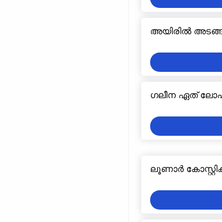
അയിരിൽ അടങ്ങിയ
ഗലീന ഏത് ലോഹ
ലൂണാർ കോസ്റ്റി