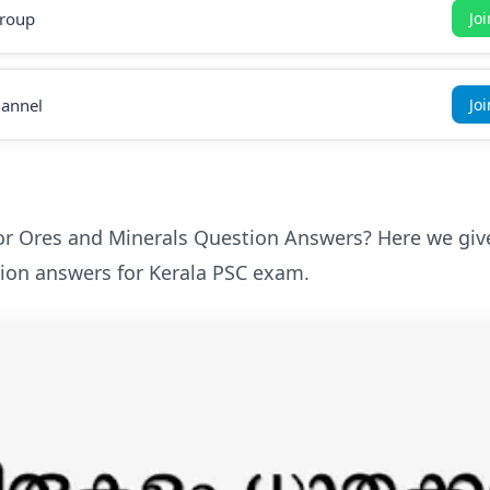
roup
Jo
annel
Jo
or Ores and Minerals Question Answers? Here we giv
ion answers for Kerala PSC exam.