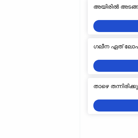
അയിരിൽ അടങ്ങിയ
ഗലീന ഏത് ലോഹ
താഴെ തന്നിരിക്