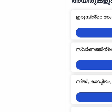
അയിരുകളും 
ഇരുമ്പിൻ്റെ അ
സ്വർണത്തിൻ്റ
സിങ്ക് , കാഡ്മിയ