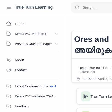
True Turn Learning
Home
Ores and Miner
Home
Kerala PSC Mock Test
Ores and 
Previous Question Paper
അയിരുകള
About
Contact
Latest Govnment Jobs
True Turn L
Kerala PSC Syallabus 2024
Feedback