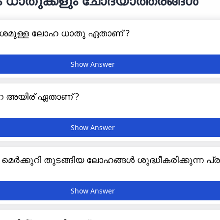
ധാതുക്കളും ചോദ്യാത്തരങ്ങൾ
ംശമുള്ള ലോഹ ധാതു ഏതാണ് ?
െ അയിര് ഏതാണ് ?
ം, മെർക്കുറി തുടങ്ങിയ ലോഹങ്ങൾ ശുദ്ധീകരിക്കുന്ന പ്