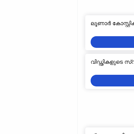
ലൂണാർ കോസ്റ്റി
വിഡ്ഢികളുടെ സ