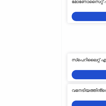
മോണോസൈറ്റ് എ
സ്പെറിലൈറ്റ് എ
വനേടിയത്തിൻ്റ