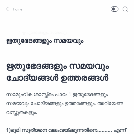
Home
ഋതുഭേദങ്ങളും സമയവും
ഋതുഭേദങ്ങളും സമയവും
ചോദ്യങ്ങൾ ഉത്തരങ്ങൾ
സാമൂഹിക ശാസ്ത്രം പാഠം 1 ഋതുഭേദങ്ങളും
സമയവും ചോദ്യങ്ങളും ഉത്തരങ്ങളും. അറിയേണ്ട
വസ്തുതകളും.
1)ഭൂമി സൂര്യനെ വലംവയ്ക്കുന്നതിനെ………. എന്ന്