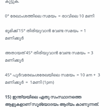
കൂട്ടുക.
0° രേഖാംശത്തിലെ സമയം = രാവിലെ 10 മണി
ഭൂമിക്ക് 15° തിരിയുവാൻ വേണ്ട സമയം = 1
മണിക്കൂർ
അതായത് 45° തിരിയുവാൻ വേണ്ട സമയം = 3
മണിക്കൂർ
45° പൂർവരേഖംശരേഖയിലെ സമയം = 10 am + 3
മണിക്കൂർ = 1മണി (1pm)
15) ഇന്ത്യയിലെ ഏതു സംസ്ഥാനത്തെ
ആളുകളാണ് സൂര്യോദയം ആദ്യം കാണുന്നത്.