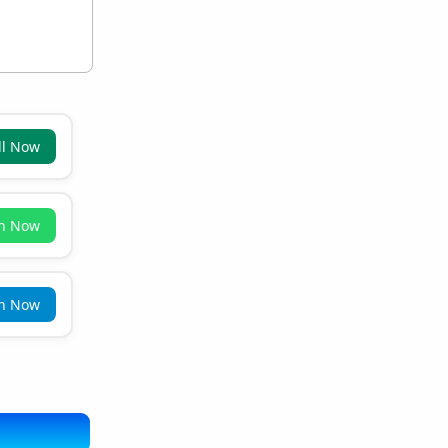
ll Now
in Now
in Now