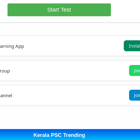
Start Test
earning App
Insta
roup
Jo
annel
Jo
Kerala PSC Trending