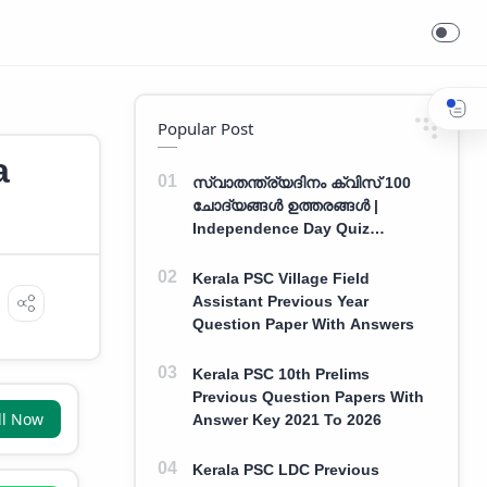
Popular Post
a
സ്വാതന്ത്ര്യദിനം ക്വിസ് 100
ചോദ്യങ്ങൾ ഉത്തരങ്ങൾ |
Independence Day Quiz
Malayalam 100 Question With
Answers
Kerala PSC Village Field
Assistant Previous Year
Question Paper With Answers
Kerala PSC 10th Prelims
Previous Question Papers With
ll Now
Answer Key 2021 To 2026
Kerala PSC LDC Previous