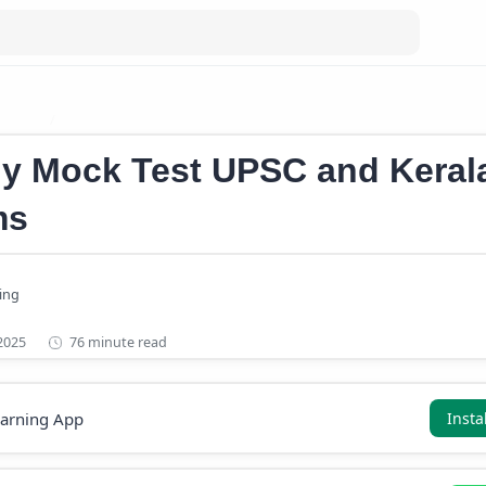
k Test
Indian Geography Mock Test
y Mock Test UPSC and Keral
ms
76 minute read
earning App
Insta