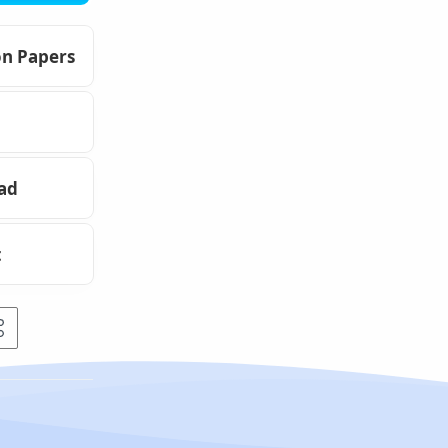
on Papers
oad
t