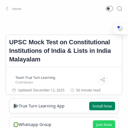
Indian Constitution Questions
Indian Polity Mock Test
Home
UPSC Mock Test on Constitutional
Institutions of India & Lists in India
Malayalam
56 minute read
True Turn Learning App
Install Now
Whatsapp Group
Join Now