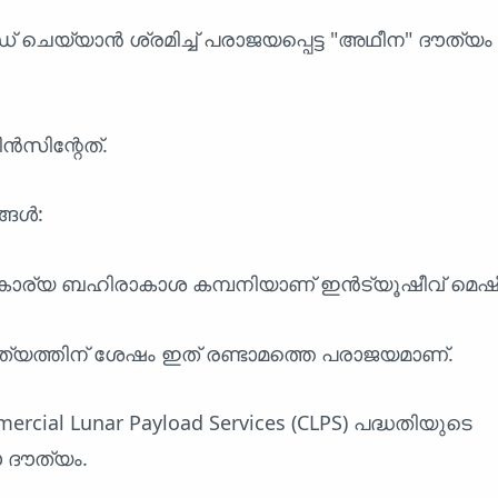
ഡ് ചെയ്യാൻ ശ്രമിച്ച് പരാജയപ്പെട്ട "അഥീന" ദൗത്യ
ൻസിന്റേത്.
്ങൾ:
വകാര്യ ബഹിരാകാശ കമ്പനിയാണ് ഇൻട്യൂഷീവ് മെഷ
ൗത്യത്തിന് ശേഷം ഇത് രണ്ടാമത്തെ പരാജയമാണ്.
rcial Lunar Payload Services (CLPS) പദ്ധതിയുടെ
 ദൗത്യം.