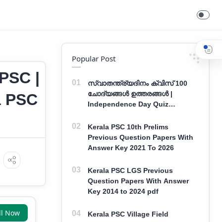
Popular Post
 PSC |
സ്വാതന്ത്ര്യദിനം ക്വിസ് 100
ചോദ്യങ്ങൾ ഉത്തരങ്ങൾ |
a PSC
Independence Day Quiz
Malayalam 100 Question With
Answers
Kerala PSC 10th Prelims
Previous Question Papers With
Answer Key 2021 To 2026
Kerala PSC LGS Previous
Question Papers With Answer
Key 2014 to 2024 pdf
ll Now
Kerala PSC Village Field