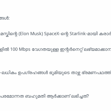
്ങൾ:
ിന്റെ (Elon Musk) SpaceX-ന്റെ Starlink-മായി കരാർ ഒപ
ിൽ 100 Mbps വേഗതയുള്ള ഇന്റർനെറ്റ് ലഭ്യമാക്കാ
,000-ലധികം ഉപഗ്രഹങ്ങൾ ഭൂമിയുടെ താഴ്ന്ന ഭ്രമണപഥത്ത
െ പരമോന്നത ബഹുമതി ആർക്കാണ് ലഭിച്ചത്?