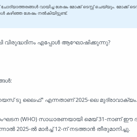
 ചോദ്യാത്തരങ്ങൾ വായിച്ച ശേഷം മോക്ക് ടെസ്റ്റ് ചെയ്യും. മോക്ക് ടെസ്
 കഴിഞ്ഞ ശേഷം നൽകിയിട്ടുണ്ട്.
ലി വിരുദ്ധദിനം എപ്പോൾ ആഘോഷിക്കുന്നു?
്ങൾ:
്, യെസ് ടു ലൈഫ്" എന്നതാണ് 2025-ലെ മുദ്രാവാക്യം
ംഘടന (WHO) സാധാരണയായി മെയ് 31-നാണ് ഈ ദ
്നാൽ 2025-ൽ മാർച്ച് 12-ന് നടത്താൻ തീരുമാനിച്ചു.