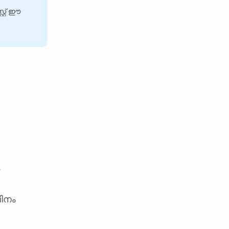
റ്റ് ഈ
.
ിനം