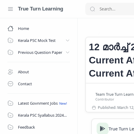
True Turn Learning
Home
CURRENT AFFAI
Home
Kerala PSC Mock Test
12 മാർച്ച
Previous Question Paper
Current A
Current A
About
Contact
Latest Govnment Jobs
Kerala PSC Syallabus 2024
Feedback
True Turn L