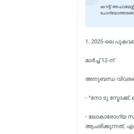
കറന്റ് അഫായേഴ്സ്
ചോദ്യോത്തരങ്ങൾ
1. 2025-ലെ പുകവ
മാർച്ച് 12-ന്
അനുബന്ധ വിവരങ
- "നോ ടു സ്മോക്ക
- ലോകാരോഗ്യ സ
ആചരിക്കുന്നത്, എന