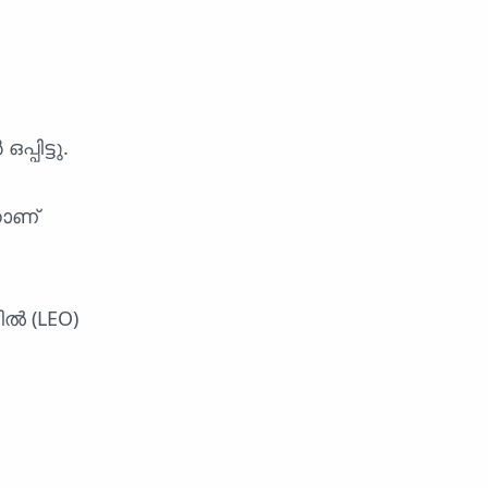
്പിട്ടു.
നാണ്
ിൽ (LEO)