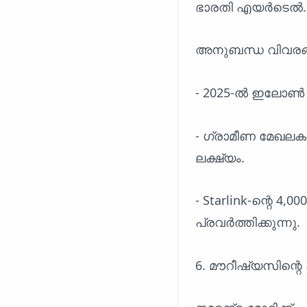
ഭാരതി എയർടെൽ.
അനുബന്ധ വിവരങ
- 2025-ൽ ഇലോൺ മസ്ക
- ഗ്രാമീണ മേഖലകള
ലക്ഷ്യം.
- Starlink-ന്റെ 4
പ്രവർത്തിക്കുന്നു.
6. മൗറീഷ്യസിന്റ