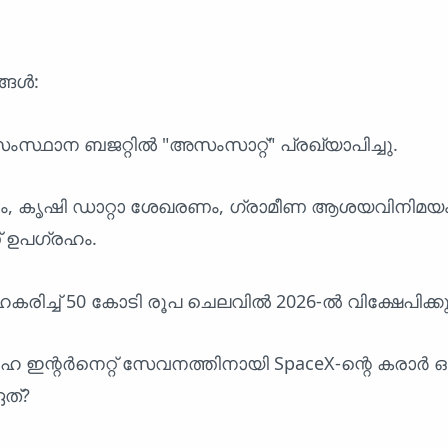
്ങൾ:
സ്ഥാന ബജറ്റിൽ "അസംസാറ്റ്" പ്രഖ്യാപിച്ചു.
ണം, കൃഷി ഡാറ്റാ ശേഖരണം, ഗ്രാമീണ ആശയവിനിമയ
് ഉപഗ്രഹം.
കരിച്ച് 50 കോടി രൂപ ചെലവിൽ 2026-ൽ വിക്ഷേപിക്കു
പഗ്രഹ ഇന്റർനെറ്റ് സേവനത്തിനായി SpaceX-ന്റെ കരാർ ഒപ്പ
ത്?