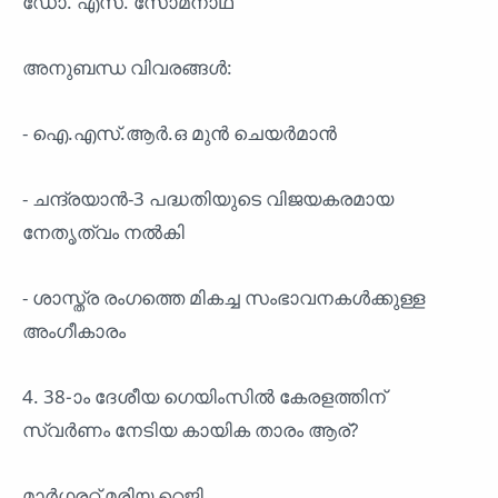
ഡോ. എസ്. സോമനാഥ്
അനുബന്ധ വിവരങ്ങൾ:
- ഐ.എസ്.ആർ.ഒ മുൻ ചെയർമാൻ
- ചന്ദ്രയാൻ-3 പദ്ധതിയുടെ വിജയകരമായ
നേതൃത്വം നൽകി
- ശാസ്ത്ര രംഗത്തെ മികച്ച സംഭാവനകൾക്കുള്ള
അംഗീകാരം
4. 38-ാം ദേശീയ ഗെയിംസിൽ കേരളത്തിന്
സ്വർണം നേടിയ കായിക താരം ആര്?
മാർഗരറ്റ് മരിയ റെജി