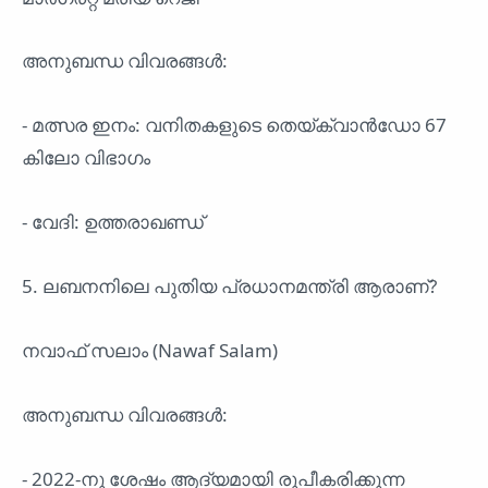
അനുബന്ധ വിവരങ്ങൾ:
- മത്സര ഇനം: വനിതകളുടെ തെയ്ക്വാൻഡോ 67
കിലോ വിഭാഗം
- വേദി: ഉത്തരാഖണ്ഡ്
5. ലബനനിലെ പുതിയ പ്രധാനമന്ത്രി ആരാണ്?
നവാഫ് സലാം (Nawaf Salam)
അനുബന്ധ വിവരങ്ങൾ:
- 2022-നു ശേഷം ആദ്യമായി രൂപീകരിക്കുന്ന