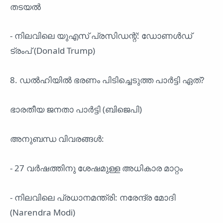
തടയൽ
- നിലവിലെ യുഎസ് പ്രസിഡന്റ്: ഡോണൾഡ്
ട്രംപ് (Donald Trump)
8. ഡൽഹിയിൽ ഭരണം പിടിച്ചെടുത്ത പാർട്ടി ഏത്?
ഭാരതീയ ജനതാ പാർട്ടി (ബിജെപി)
അനുബന്ധ വിവരങ്ങൾ:
- 27 വർഷത്തിനു ശേഷമുള്ള അധികാര മാറ്റം
- നിലവിലെ പ്രധാനമന്ത്രി: നരേന്ദ്ര മോദി
(Narendra Modi)