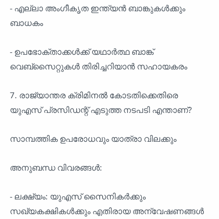
- എല്ലാ അംഗീകൃത ഇന്ത്യൻ ബാങ്കുകൾക്കും
ബാധകം
- ഉപഭോക്താക്കൾക്ക് യഥാർത്ഥ ബാങ്ക്
വെബ്സൈറ്റുകൾ തിരിച്ചറിയാൻ സഹായകരം
7. രാജ്യാന്തര ക്രിമിനൽ കോടതിക്കെതിരെ
യുഎസ് പ്രസിഡന്റ് എടുത്ത നടപടി എന്താണ്?
സാമ്പത്തിക ഉപരോധവും യാത്രാ വിലക്കും
അനുബന്ധ വിവരങ്ങൾ:
- ലക്ഷ്യം: യുഎസ് സൈനികർക്കും
സഖ്യകക്ഷികൾക്കും എതിരായ അന്വേഷണങ്ങൾ