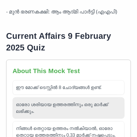
- മുൻ ഭരണകക്ഷി: ആം ആദ്മി പാർട്ടി (എഎപി)
Current Affairs 9 February
2025 Quiz
About This Mock Test
ഈ മോക്ക് ടെസ്റ്റിൽ 8 ചോദ്യങ്ങൾ ഉണ്ട്.
ഓരോ ശരിയായ ഉത്തരത്തിനും ഒരു മാർക്ക്
ലഭിക്കും.
നിങ്ങൾ തെറ്റായ ഉത്തരം നൽകിയാൽ, ഓരോ
തെറ്റായ ഉത്തരത്തിനും 0.33 മാർക്ക് നഷ്ടപ്പെടും.