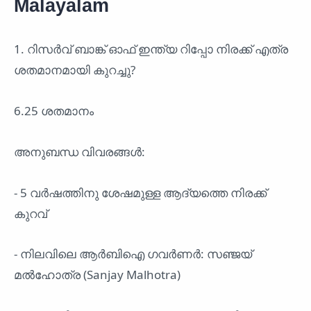
Malayalam
1. റിസർവ് ബാങ്ക് ഓഫ് ഇന്ത്യ റിപ്പോ നിരക്ക് എത്ര
ശതമാനമായി കുറച്ചു?
6.25 ശതമാനം
അനുബന്ധ വിവരങ്ങൾ:
- 5 വർഷത്തിനു ശേഷമുള്ള ആദ്യത്തെ നിരക്ക്
കുറവ്
- നിലവിലെ ആർബിഐ ഗവർണർ: സഞ്ജയ്
മൽഹോത്ര (Sanjay Malhotra)