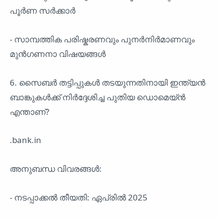
പൂർണ സർക്കാർ
- സാമ്പത്തിക പരിഷ്കരണവും പുനർനിർമാണവും
മുൻഗണനാ വിഷയങ്ങൾ
6. സൈബർ തട്ടിപ്പുകൾ തടയുന്നതിനായി ഇന്ത്യൻ
ബാങ്കുകൾക്ക് നിർദ്ദേശിച്ച പുതിയ ഡൊമെയ്ൻ
എന്താണ്?
.bank.in
അനുബന്ധ വിവരങ്ങൾ:
- നടപ്പാക്കൽ തീയതി: ഏപ്രിൽ 2025