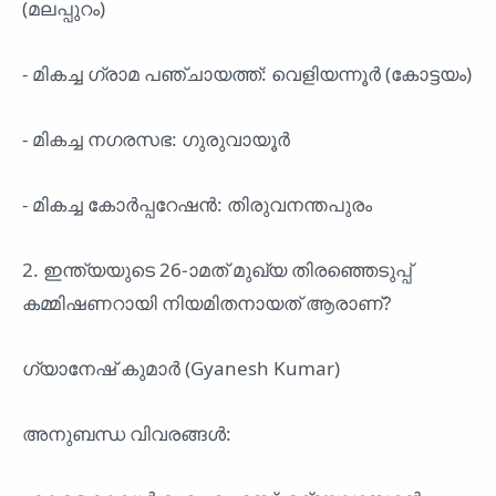
(മലപ്പുറം)
- മികച്ച ഗ്രാമ പഞ്ചായത്ത്: വെളിയന്നൂർ (കോട്ടയം)
- മികച്ച നഗരസഭ: ഗുരുവായൂർ
- മികച്ച കോർപ്പറേഷൻ: തിരുവനന്തപുരം
2. ഇന്ത്യയുടെ 26-ാമത് മുഖ്യ തിരഞ്ഞെടുപ്പ്
കമ്മിഷണറായി നിയമിതനായത് ആരാണ്?
ഗ്യാനേഷ് കുമാർ (Gyanesh Kumar)
അനുബന്ധ വിവരങ്ങൾ: