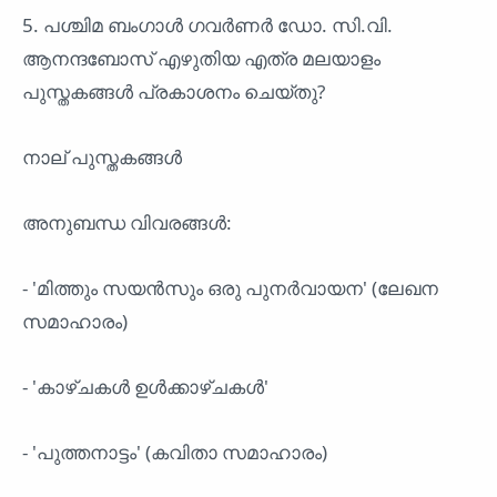
5. പശ്ചിമ ബംഗാൾ ഗവർണർ ഡോ. സി.വി.
ആനന്ദബോസ് എഴുതിയ എത്ര മലയാളം
പുസ്തകങ്ങൾ പ്രകാശനം ചെയ്തു?
നാല് പുസ്തകങ്ങൾ
അനുബന്ധ വിവരങ്ങൾ:
- 'മിത്തും സയൻസും ഒരു പുനർവായന' (ലേഖന
സമാഹാരം)
- 'കാഴ്ചകൾ ഉൾക്കാഴ്ചകൾ'
- 'പുത്തനാട്ടം' (കവിതാ സമാഹാരം)