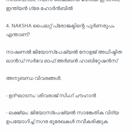
ഇന്ത്യൻ ഗ്രേ ഹോർൻബിൽ
4. NAKSHA പൈലറ്റ് പ്രോജക്ടിന്റെ പൂർണരൂപം
എന്താണ്?
നാഷണൽ ജിയോസ്പേഷ്യൽ നോളജ് അധിഷ്ഠിത
ലാൻഡ് സർവേ ഓഫ് അർബൻ ഹാബിറ്റേഷൻസ്
അനുബന്ധ വിവരങ്ങൾ:
- ഉദ്ഘാടനം: ശിവരാജ് സിംഗ് ചൗഹാൻ
- ലക്ഷ്യം: ജിയോസ്പേഷ്യൽ സാങ്കേതിക വിദ്യ
ഉപയോഗിച്ച് നഗര ഭൂരേഖകൾ നവീകരിക്കുക