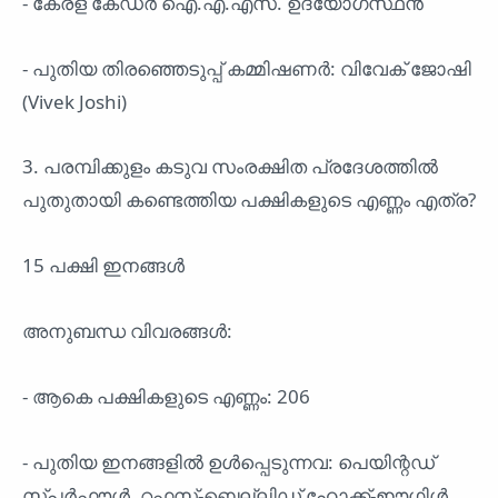
- കേരള കേഡർ ഐ.എ.എസ്. ഉദ്യോഗസ്ഥൻ
- പുതിയ തിരഞ്ഞെടുപ്പ് കമ്മിഷണർ: വിവേക് ജോഷി
(Vivek Joshi)
3. പരമ്പിക്കുളം കടുവ സംരക്ഷിത പ്രദേശത്തിൽ
പുതുതായി കണ്ടെത്തിയ പക്ഷികളുടെ എണ്ണം എത്ര?
15 പക്ഷി ഇനങ്ങൾ
അനുബന്ധ വിവരങ്ങൾ:
- ആകെ പക്ഷികളുടെ എണ്ണം: 206
- പുതിയ ഇനങ്ങളിൽ ഉൾപ്പെടുന്നവ: പെയിന്റഡ്
സ്പർഫൗൾ, റഫസ്-ബെല്ലിഡ് ഹോക്ക്-ഈഗിൾ,