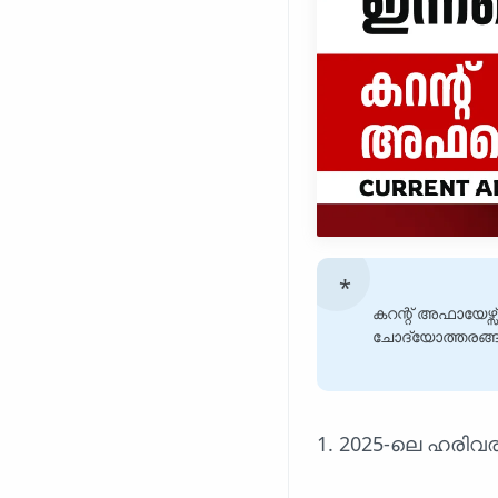
കറന്റ് അഫായേഴ്സ്
ചോദ്യോത്തരങ്ങൾ
1. 2025-ലെ ഹരിവ