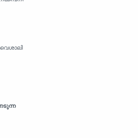
. വൈശാലി
നേടുന്ന