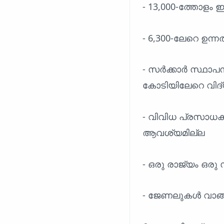
- 13,000-ത്തോളം
- 6,300-ലേറെ ഉന്
- സർക്കാർ സ്ഥ
കോടിയിലേറെ വിദ്
- വിവിധ പ്രസാധകര
ആവശ്യമില്ല
- ഒരു രാജ്യം ഒര
- ജേണലുകൾ വാങ്