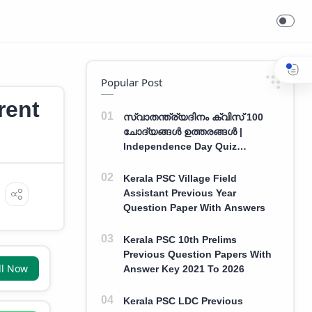
Popular Post
rent
സ്വാതന്ത്ര്യദിനം ക്വിസ് 100
ചോദ്യങ്ങൾ ഉത്തരങ്ങൾ |
Independence Day Quiz
Malayalam 100 Question With
Answers
Kerala PSC Village Field
Assistant Previous Year
Question Paper With Answers
Kerala PSC 10th Prelims
Previous Question Papers With
ll Now
Answer Key 2021 To 2026
Kerala PSC LDC Previous