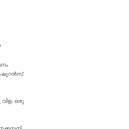
?
പനം
ഇൻഷുറൻസ്
 വിള, ഒരു
്കമ്പനി