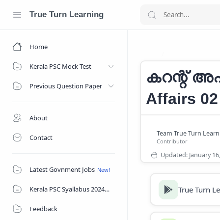
True Turn Learning
Home
CURRENT AFFAI
Home
Kerala PSC Mock Test
കറന്റ് അഫ
Previous Question Paper
Affairs 0
About
Contact
Latest Govnment Jobs
True Turn L
Kerala PSC Syallabus 2024
Feedback