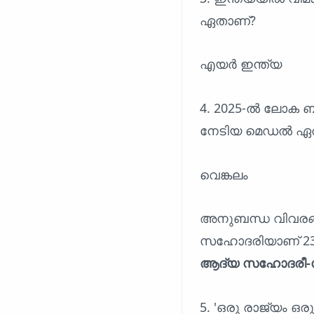
ഏതാണ്?
എയർ ഇന്ത്യ
4. 2025-ൽ ലോക ബ
നേടിയ മെഡൽ ഏത
വെങ്കലം
അനുബന്ധ വിവരങ്ങൾ
സഹോദരിയാണ് 23
ആദ്യ സഹോദരീ-സ
5. 'ഒരു രാജ്യം ഒര