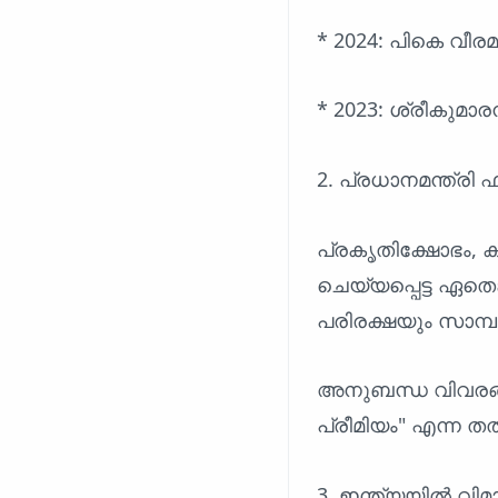
* 2024: പികെ വീര
* 2023: ശ്രീകുമാരന്
2. പ്രധാനമന്ത്ര
പ്രകൃതിക്ഷോഭം, 
ചെയ്യപ്പെട്ട ഏത
പരിരക്ഷയും സാമ
അനുബന്ധ വിവരങ്ങ
പ്രീമിയം" എന്ന തത
3. ഇന്ത്യയിൽ വ