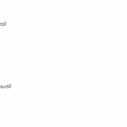
യി
്ധതി