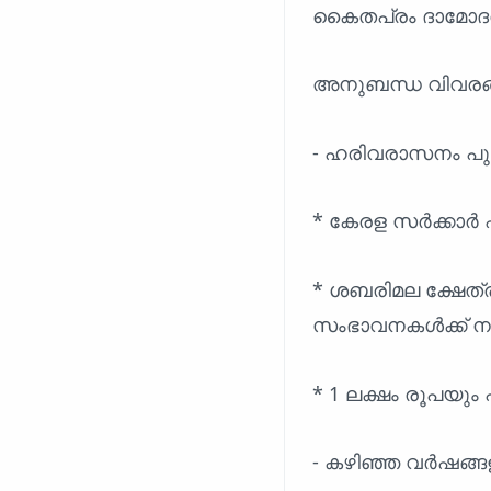
കൈതപ്രം ദാമോദര
അനുബന്ധ വിവരങ
- ഹരിവരാസനം പുരസ്
* കേരള സർക്കാർ ഏ
* ശബരിമല ക്ഷേത്
സംഭാവനകൾക്ക് ന
* 1 ലക്ഷം രൂപയും
- കഴിഞ്ഞ വർഷങ്ങ