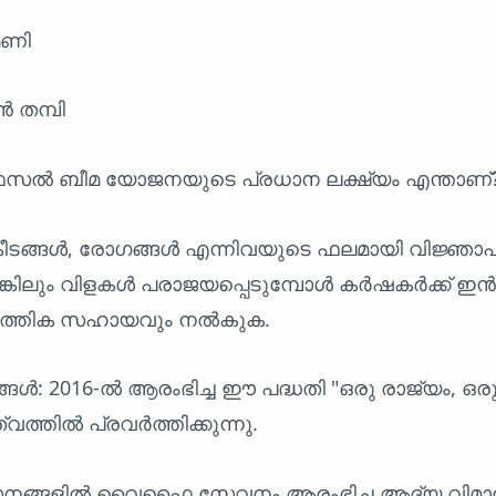
മണി
‍ തമ്പി
ി ഫസൽ ബീമ യോജനയുടെ പ്രധാന ലക്ഷ്യം എന്താണ്
കീടങ്ങൾ, രോഗങ്ങൾ എന്നിവയുടെ ഫലമായി വിജ്ഞാ
െങ്കിലും വിളകൾ പരാജയപ്പെടുമ്പോൾ കർഷകർക്ക് 
്പത്തിക സഹായവും നൽകുക.
ൾ: 2016-ൽ ആരംഭിച്ച ഈ പദ്ധതി "ഒരു രാജ്യം, ഒരു
്വത്തിൽ പ്രവർത്തിക്കുന്നു.
ിമാനങ്ങളിൽ വൈഫൈ സേവനം ആരംഭിച്ച ആദ്യ വിമാനക