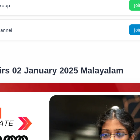
roup
Jo
annel
Jo
airs 02 January 2025 Malayalam