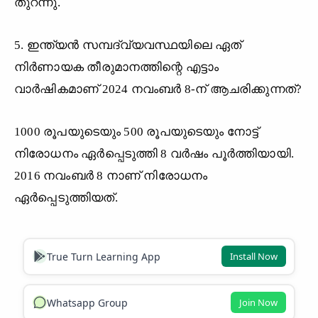
തുറന്നു.
5. ഇന്ത്യൻ സമ്പദ്‌വ്യവസ്ഥയിലെ ഏത്
നിർണായക തീരുമാനത്തിന്റെ എട്ടാം
വാർഷികമാണ് 2024 നവംബർ 8-ന് ആചരിക്കുന്നത്?
1000 രൂപയുടെയും 500 രൂപയുടെയും നോട്ട്
നിരോധനം ഏർപ്പെടുത്തി 8 വർഷം പൂർത്തിയായി.
2016 നവംബർ 8 നാണ് നിരോധനം
ഏർപ്പെടുത്തിയത്.
True Turn Learning App
Install Now
Whatsapp Group
Join Now