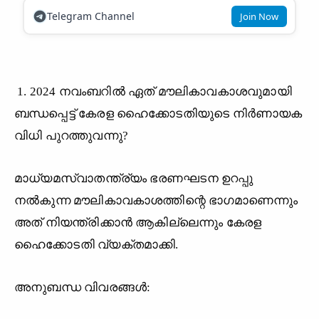
Telegram Channel
Join Now
1. 2024 നവംബറിൽ ഏത് മൗലികാവകാശവുമായി
ബന്ധപ്പെട്ട് കേരള ഹൈക്കോടതിയുടെ നിർണായക
വിധി പുറത്തുവന്നു?
മാധ്യമസ്വാതന്ത്ര്യം ഭരണഘടന ഉറപ്പു
നൽകുന്ന മൗലികാവകാശത്തിന്റെ ഭാഗമാണെന്നും
അത് നിയന്ത്രിക്കാൻ ആകില്ലെന്നും കേരള
ഹൈക്കോടതി വ്യക്തമാക്കി.
അനുബന്ധ വിവരങ്ങൾ: