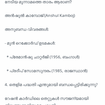
നേടിയ മൂന്നാമത്തെ താരം ആരാണ്?
അൻഷുൽ കാമ്പോജ് (Anshul Kamboj)
അനുബന്ധ വിവരങ്ങൾ:
- മുൻ റെക്കോർഡ് ഉടമകൾ:
* പ്രേമാൻഷു ചാറ്റർജി (1956, ബംഗാൾ)
* പ്രദീപ് സോമസുന്ദരം (1985, രാജസ്ഥാൻ)
4. തെളിമ പദ്ധതി എന്തുമായി ബന്ധപ്പെട്ടിരിക്കുന്നു?
റേഷൻ കാർഡിലെ തെറ്റുകൾ സൗജന്യമായി