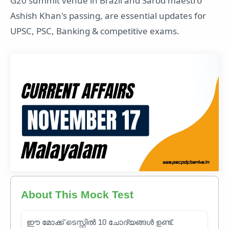
G20 summit venue in Brazil and Sarod maestro
Ashish Khan's passing, are essential updates for
UPSC, PSC, Banking & competitive exams.
About This Mock Test
ഈ മോക്ക് ടെസ്റ്റിൽ 10 ചോദ്യങ്ങൾ ഉണ്ട്.