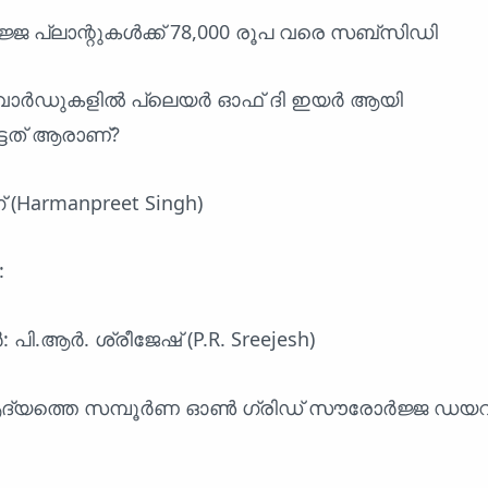
ജ്ജ പ്ലാന്റുകൾക്ക് 78,000 രൂപ വരെ സബ്സിഡി
 അവാർഡുകളിൽ പ്ലെയർ ഓഫ് ദി ഇയർ ആയി
ട്ടത് ആരാണ്?
 (Harmanpreet Singh)
:
: പി.ആർ. ശ്രീജേഷ് (P.R. Sreejesh)
ആദ്യത്തെ സമ്പൂർണ ഓൺ ഗ്രിഡ് സൗരോർജ്ജ ഡയറ