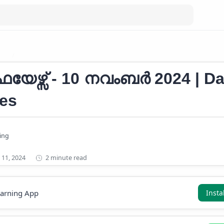
RS
Current Affairs November 2024
യേഴ്സ് - 10 നവംബർ 2024 | Da
es
2 minute read
earning App
Insta