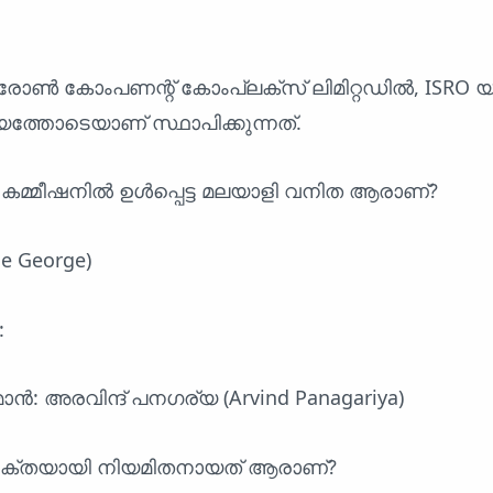
രോൺ കോംപണന്റ് കോംപ്ലക്‌സ് ലിമിറ്റഡിൽ, ISRO 
്തോടെയാണ് സ്ഥാപിക്കുന്നത്.
യ കമ്മീഷനിൽ ഉൾപ്പെട്ട മലയാളി വനിത ആരാണ്?
e George)
:
ൻ: അരവിന്ദ് പനഗര്യ (Arvind Panagariya)
ുക്തയായി നിയമിതനായത് ആരാണ്?