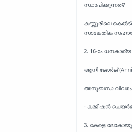
സ്ഥാപിക്കുന്നത്?
കണ്ണൂരിലെ കെൽട്
സാങ്കേതിക സഹായത
2. 16-ാം ധനകാര്
ആനി ജോർജ് (Anni
അനുബന്ധ വിവരം
- കമ്മീഷൻ ചെയർമാ
3. കേരള ലോകായ