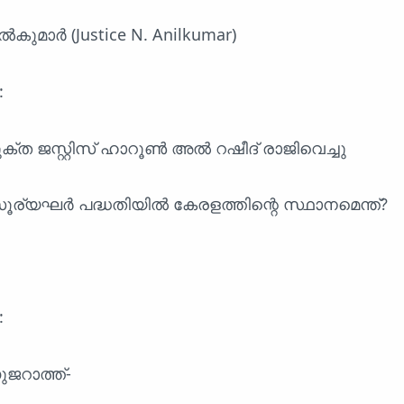
കുമാർ (Justice N. Anilkumar)
:
്ത ജസ്റ്റിസ് ഹാറൂൺ അൽ റഷീദ് രാജിവെച്ചു
 സൂര്യഘർ പദ്ധതിയിൽ കേരളത്തിന്റെ സ്ഥാനമെന്ത്?
:
ുജറാത്ത്-