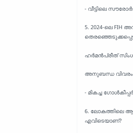
- വീട്ടിലെ സൗരോർ
5. 2024-ലെ FIH
തെരഞ്ഞെടുക്കപ്പെ
ഹർമൻപ്രീത് സിംഗ്
അനുബന്ധ വിവരം
- മികച്ച ഗോൾകീപ്പർ
6. ലോകത്തിലെ 
എവിടെയാണ്?