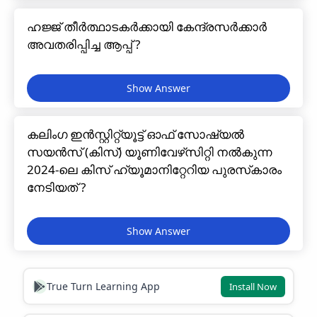
ഹജ്ജ് തീർത്ഥാടകർക്കായി കേന്ദ്രസർക്കാർ
അവതരിപ്പിച്ച ആപ്പ് ?
കലിംഗ ഇൻസ്റ്റിറ്റ്യൂട്ട് ഓഫ് സോഷ്യൽ
സയൻസ് (കിസ്) യൂണിവേഴ്‌സിറ്റി നൽകുന്ന
2024-ലെ കിസ് ഹ്യൂമാനിറ്റേറിയ പുരസ്‌കാരം
നേടിയത് ?
True Turn Learning App
Install Now