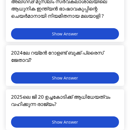
അലിഗഢ് മുസ്ലിം സർവകലാശാലയിലെ
ആധുനിക ഇന്ത്യൻ ഭാഷാവകുപ്പിന്റെ
ചെയർമാനായി നിയമിതനായ മലയാളി ?
2024ലേ റയ്മൻ റോളണ്ട് ബുക്ക് പ്രൈസ്
ജേതാവ്?
2025ലെ ജി 20 ഉച്ചകോടിക്ക് ആധിധേയത്വം
വഹിക്കുന്ന രാജ്യം?