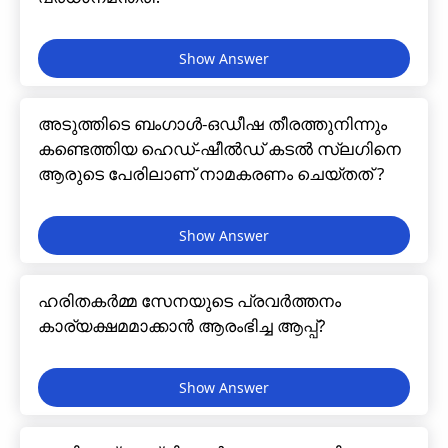
അടുത്തിടെ ബംഗാൾ-ഒഡീഷ തീരത്തുനിന്നും
കണ്ടെത്തിയ ഹെഡ്-ഷീൽഡ് കടൽ സ്ലഗിനെ
ആരുടെ പേരിലാണ് നാമകരണം ചെയ്തത് ?
ഹരിതകർമ്മ സേനയുടെ പ്രവർത്തനം
കാര്യക്ഷമമാക്കാൻ ആരംഭിച്ച ആപ്പ്?