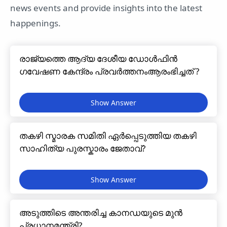
news events and provide insights into the latest
happenings.
രാജ്യത്തെ ആദ്യ ദേശീയ ഡോൾഫിൻ
ഗവേഷണ കേന്ദ്രം പ്രവർത്തനംആരംഭിച്ചത് ?
തകഴി സ്മാരക സമിതി ഏർപ്പെടുത്തിയ തകഴി
സാഹിത്യ പുരസ്കാരം ജേതാവ്?
അടുത്തിടെ അന്തരിച്ച കാനഡയുടെ മുൻ
പ്രധാനമന്ത്രി?