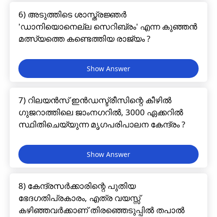
6) അടുത്തിടെ ശാസ്ത്രജ്ഞർ
'ഡാനിയൊനെല്ല സെറിബ്രം' എന്ന കുഞ്ഞൻ
മത്സ്യത്തെ കണ്ടെത്തിയ രാജ്യം ?
7) റിലയൻസ് ഇൻഡസ്ട്രീസിന്റെ കീഴിൽ
ഗുജറാത്തിലെ ജാംനഗറിൽ, 3000 ഏക്കറിൽ
സ്ഥിതിചെയ്യുന്ന മൃഗപരിപാലന കേന്ദ്രം ?
8) കേന്ദ്രസർക്കാരിന്റെ പുതിയ
ഭേദഗതിപ്രകാരം, എത്ര വയസ്സ്
കഴിഞ്ഞവർക്കാണ് തിരഞ്ഞെടുപ്പിൽ തപാൽ