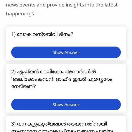
news events and provide insights into the latest
happenings.
1) ലോക വന്യജീവി ദിനം ?
2) ഏഷ്യൻ ടെലികോം അവാർഡിൽ
'ടെലികോം കമ്പനി ഓഫ് ദ ഇയർ പുരസ്കാരം
നേടിയത് ?
3) വന കുറ്റകൃത്യങ്ങൾ തടയുന്നതിനായി
സംസ്ഥാന വനംവകുപ്പ് നടപ്പാക്കുന്ന പുതിയ