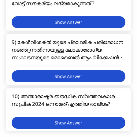
വോട്ട് സൗകര്യം ലഭ്യമാകുന്നത് ?
9) കേൾവിശക്തിയുടെ പ്രാഥമിക പരിശോധന
നടത്തുന്നതിനായുള്ള ലോകാരോഗ്യ
സംഘടനയുടെ മൊബൈൽ ആപ്ലിക്കേഷൻ ?
10) അന്താരാഷ്ട്ര ബൗദ്ധിക സ്വത്തവകാശ
സൂചിക 2024 ഒന്നാമത് എത്തിയ രാജ്യം?