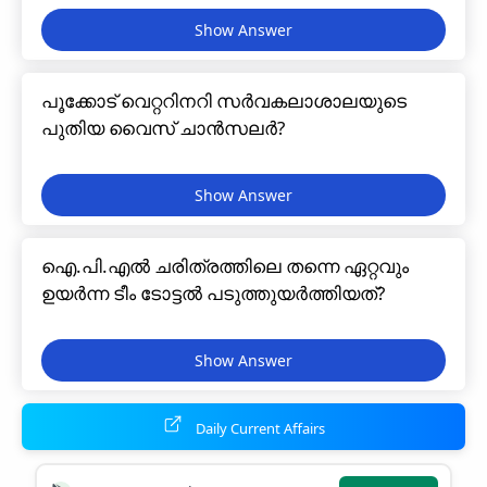
പൂക്കോട് വെറ്ററിനറി സർവകലാശാലയുടെ
പുതിയ വൈസ് ചാൻസലർ?
ഐ.പി.എൽ ചരിത്രത്തിലെ തന്നെ ഏറ്റവും
ഉയർന്ന ടീം ടോട്ടൽ പടുത്തുയർത്തിയത്?
Daily Current Affairs