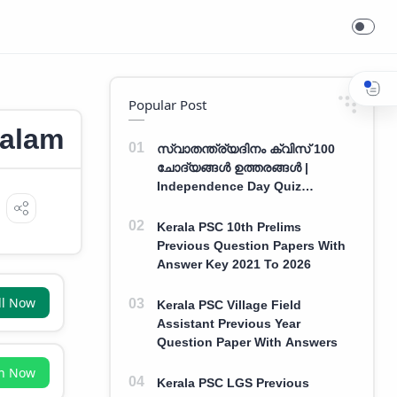
Popular Post
yalam
സ്വാതന്ത്ര്യദിനം ക്വിസ് 100
ചോദ്യങ്ങൾ ഉത്തരങ്ങൾ |
Independence Day Quiz
Malayalam 100 Question With
Answers
Kerala PSC 10th Prelims
Previous Question Papers With
Answer Key 2021 To 2026
ll Now
Kerala PSC Village Field
Assistant Previous Year
Question Paper With Answers
in Now
Kerala PSC LGS Previous