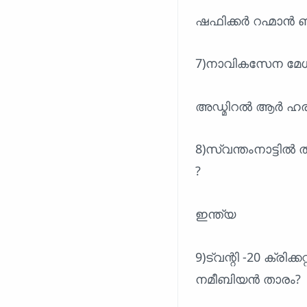
ഷഫിക്കർ റഹ്മാൻ ബ
7)നാവികസേന മേ
അഡ്മിറൽ ആർ ഹര
8)സ്വന്തംനാട്ടിൽ 
?
ഇന്ത്യ
9)ട്വന്റി -20 ക്രി
നമീബിയൻ താരം?