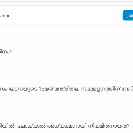
annel
Jo
ദിനം?
ംഘടനയുടെ 13മത് മന്ത്രിതല സമ്മേളനത്തിന് വേദ
രിയിൽ ലോക്‌പാൽ അധ്യക്ഷനായി നിയമിതനായത്?