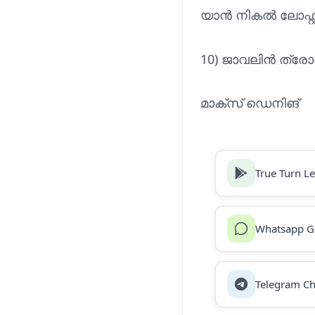
യാൻ നികൽ ലോഫ്റ്
10) ജാവലിൻ ത്രോയ
മാക്സ് ഡെനിങ്
True Turn L
Whatsapp G
Telegram Ch