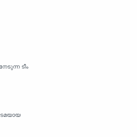
നേടുന്ന ടീം
് ഉടമയായ