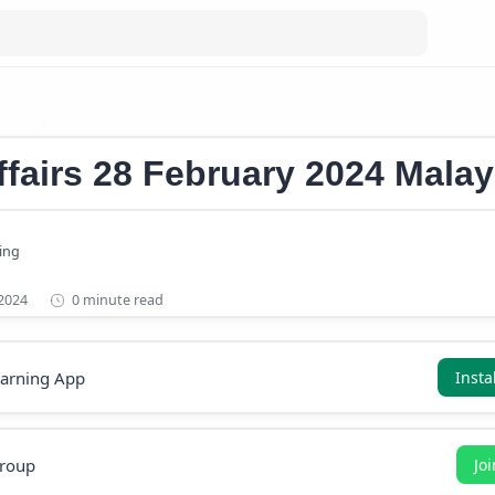
 2024
Current Affairs 2024 Malayalam
ffairs 28 February 2024 Mala
0 minute read
earning App
Insta
roup
Jo