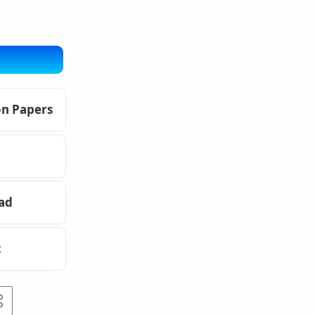
on Papers
oad
t