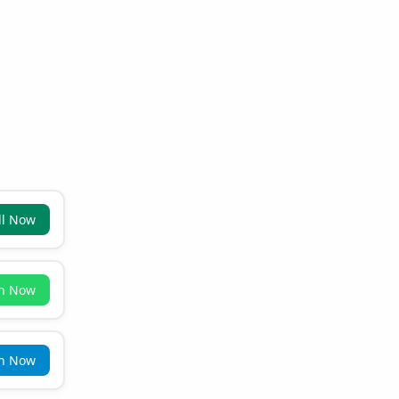
ll Now
in Now
in Now