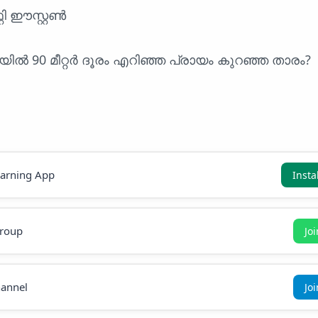
റി ഈസ്റ്റൺ
ിൽ 90 മീറ്റർ ദൂരം എറിഞ്ഞ പ്രായം കുറഞ്ഞ താരം?
earning App
Insta
roup
Jo
annel
Jo