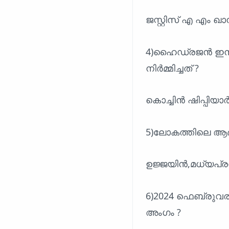
ജസ്റ്റിസ് എ എം ഖ
4)ഹൈഡ്രജൻ ഇന്ധന
നിർമ്മിച്ചത് ?
കൊച്ചിൻ ഷിപ്പിയാ
5)ലോകത്തിലെ ആദ്
ഉജ്ജയിൻ,മധ്യപ്ര
6)2024 ഫെബ്രുവര
അംഗം ?