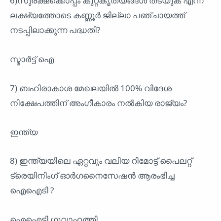
6)സുരക്ഷക്കൊപ്പം കുറ്റകൃത്യങ്ങൾ തടയുക എന്ന
ലക്ഷ്യത്തോടെ കണ്ണൂർ ജില്ലാ പഞ്ചായത്ത്
നടപ്പിലാക്കുന്ന പദ്ധതി?
സ്മാർട്ട് ഐ
7) ബഹിരാകാശ മേഖലയിൽ 100% വിദേശ
നിക്ഷേപത്തിന് അംഗീകാരം നൽകിയ രാജ്യം?
ഇന്ത്യ
8) ഇന്ത്യയിലെ ഏറ്റവും വലിയ റിമോട്ട് പൈലറ്റ്
ട്രെയിനിംഗ് ഓർഗനൈസേഷൻ ആരംഭിച്ച
ഐഐടി ?
ഐഐടി ഗുവാഹത്തി