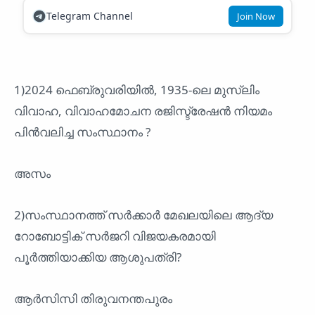
Telegram Channel
Join Now
1)2024 ഫെബ്രുവരിയിൽ, 1935-ലെ മുസ്ലിം
വിവാഹ, വിവാഹമോചന രജിസ്ട്രേഷൻ നിയമം
പിൻവലിച്ച സംസ്ഥാനം ?
അസം
2)സംസ്ഥാനത്ത് സർക്കാർ മേഖലയിലെ ആദ്യ
റോബോട്ടിക് സർജറി വിജയകരമായി
പൂർത്തിയാക്കിയ ആശുപത്രി?
ആർസിസി തിരുവനന്തപുരം