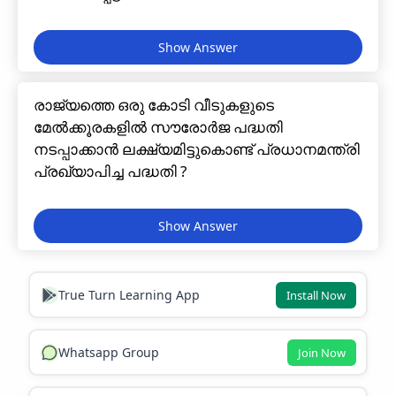
രാജ്യത്തെ ഒരു കോടി വീടുകളുടെ
മേൽക്കൂരകളിൽ സൗരോർജ പദ്ധതി
നടപ്പാക്കാൻ ലക്ഷ്യമിട്ടുകൊണ്ട് പ്രധാനമന്ത്രി
പ്രഖ്യാപിച്ച പദ്ധതി ?
True Turn Learning App
Install Now
Whatsapp Group
Join Now