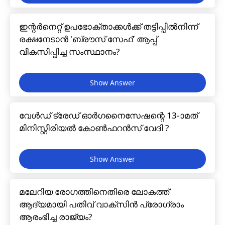
ഇന്റർനെറ്റ് ഉപഭോക്താക്കൾക്ക് തട്ടിപ്പിൽനിന്ന്
രക്ഷനേടാൻ 'ബ്രൗസ് സേഫ്' ആപ്പ്
വികസിപ്പിച്ച സംസ്ഥാനം?
വേൾഡ് ട്രേഡ് ഓർഗനൈസേഷന്റെ 13-ാമത്
മിനിസ്റ്റീരിയൽ കോൺഫറൻസ് വേദി ?
മലേറിയ രോഗത്തിനെതിരെ ലോകത്ത്
ആദ്യമായി പതിവ് വാക്സിൻ പ്രോഗ്രാം
ആരംഭിച്ച രാജ്യം?