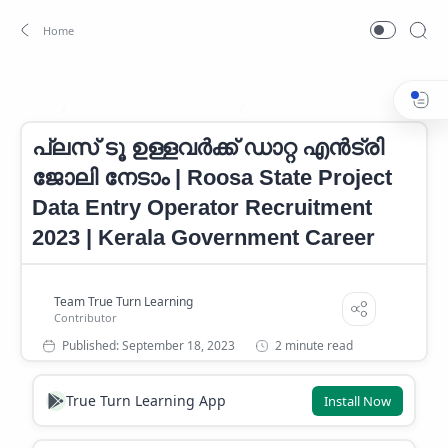
Kerala Government Career
Kerala Government Job
Home
പ്ലസ് ടൂ ഉള്ളവർക്ക് ഡാറ്റ എൻട്രി
ജോലി നേടാം | Roosa State Project
Data Entry Operator Recruitment
2023 | Kerala Government Career
2 minute read
True Turn Learning App
Install Now