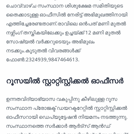
ചൊവ്വാഴ്ച സംസ്ഥാന ശിശുക്ഷേമ സമിതിയുടെ
തൈക്കാടുള്ള ഓഫീസിൽ നേരിട്ട് അഭിമുഖത്തിനായി
എത്തിച്ചേരേണ്ടതാണ്.രാവിലെ ഒൻപത് മണി മുതൽ
നഴ്സിംഗ് തസ്തികയിലേക്കും ഉച്ചയ്ക്ക് 12 മണി മുതൽ
സോഷ്യൽ വർക്കറുടെയും അഭിമുഖം
നടക്കും.കൂടുതൽ വിവരങ്ങൾക്ക്
ഫോൺ:2324939,9847464613.
റൂസയിൽ സ്റ്റാറ്റിസ്റ്റിക്കൽ ഓഫീസർ
ഉന്നതവിദ്യാഭ്യാസ വകുപ്പിനു കീഴിലുള്ള റൂസ
സംസ്ഥാന പ്രോജക്ട് ഡയറക്ടറേറ്റിൽ സ്റ്റാറ്റിസ്റ്റിക്കൽ
ഓഫീസറായി ഡെപ്യൂട്ടേഷൻ നിയമനം നടത്തുന്നു.
സംസ്ഥാനത്തെ സർക്കാർ ആർട്സ് ആൻഡ്