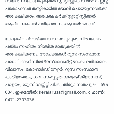
സയൻസ് കോളജുകളിൽ സ്റ്റാറ്റിസ്റ്റിക്സ് അസിസ്റ്റന്റ്
പ്രൊഫസർ തസ്തികയിൽ ജോലി ചെയ്യുന്നവർക്ക്
അപേക്ഷിക്കാം. അപേക്ഷകർക്ക് സ്റ്റാറ്റിസ്റ്റിക്കൽ
ആപ്ലിക്കേഷൻ പരിജ്ഞാനം ആവശ്യമാണ്.
കോളജ് വിദ്യാഭ്യാസ ഡയറക്ടറുടെ നിരാക്ഷേപ
പത്രം സഹിതം നിശ്ചിത മാതൃകയിൽ
അപേക്ഷിക്കണം. അപേക്ഷകൾ റൂസ സംസ്ഥാന
പദ്ധതി ഓഫീസിൽ 30ന് വൈകീട്ട് 5നകം ലഭിക്കണം.
വിലാസം: കോ-ഓർഡിനേറ്റർ, റൂസ സംസ്ഥാന
കാര്യാലയം, ഗവ. സംസ്കൃത കോളജ് ക്യാമ്പസ്,
പാളയം, യൂണിവേഴ്സിറ്റി പി.ഒ., തിരുവനന്തപുരം – 695
034. ഇ-മെയിൽ: keralarusa@gmail.com, ഫോൺ:
0471-2303036.