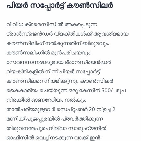
പിയർ സപ്പോർട്ട് കൗൺസിലർ
വിവിധ ക്രൈസിസിൽ അകപ്പെടുന്ന
ട്രാൻസ്ജെൻഡർ വ്യക്തികൾക്ക് ആവശ്യമായ
കൗൺസിലിംഗ് നൽകുന്നതിന് ബിരുദവും,
കൗൺസലിംഗിൽ മുൻപരിചയവും,
സേവനസന്നദ്ധരുമായ ട്രാൻസ്‌ജെൻഡർ
വ്യക്തികളിൽ നിന്ന് പിയർ സപ്പോർട്ട്
കൗൺസിലറെ നിയമിക്കുന്നു. കൗൺസിലർ
കൈകാര്യം ചെയ്യുന്ന ഒരു കേസിന് 500/- രൂപ
നിരക്കിൽ ഓണറേറിയം നൽകും.
താൽപര്യമുള്ളവർ സെപ്റ്റംബർ 20 ന് ഉച്ച 2
മണിക്ക് പൂജപ്പുരയിൽ പ്രവർത്തിക്കുന്ന
തിരുവനന്തപുരം ജില്ലാ സാമൂഹ്യനീതി
ഓഫീസിൽ വെച്ച് നടക്കുന്ന വാക്ക്-ഇൻ-