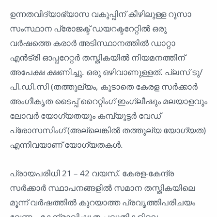
ഉന്നതവിദ്യാഭ്യാസ വകുപ്പിന് കീഴിലുള്ള റൂസാ
സംസ്ഥാന പ്രോജക്ട് ഡയറക്ടറേറ്റിൽ ഒരു
വർഷത്തെ കരാർ അടിസ്ഥാനത്തിൽ ഡാറ്റാ
എൻട്രി ഓപ്പറേറ്റർ തസ്തികയിൽ നിയമനത്തിന്
അപേക്ഷ ക്ഷണിച്ചു. ഒരു ഒഴിവാണുള്ളത്. പ്ലസ് ടു/
പി.ഡി.സി (തത്തുല്യം, കൂടാതെ കേരള സർക്കാർ
അംഗീകൃത ടൈപ്പ് റൈറ്റിംഗ് ഇംഗ്ലീഷും മലയാളവും
ലോവർ യോഗ്യതയും കമ്പ്യൂട്ടർ വേഡ്
പ്രോസസിംഗ് (അല്ലെങ്കിൽ തത്തുല്യ യോഗ്യത)
എന്നിവയാണ് യോഗ്യതകൾ.
പ്രായപരിധി 21 – 42 വയസ്. കേരള-കേന്ദ്ര
സർക്കാർ സ്ഥാപനങ്ങളിൽ സമാന തസ്തികയിലെ
മൂന്ന് വർഷത്തിൽ കുറയാത്ത പ്രവൃത്തിപരിചയം
വേണം. കേന്ദ്രാവിഷ്കൃത പദ്ധതികളിലെ