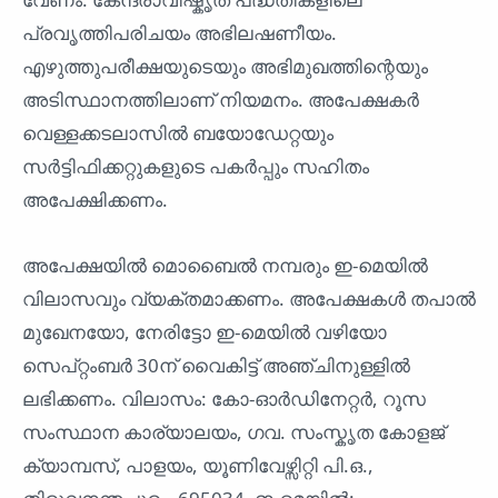
പ്രവൃത്തിപരിചയം അഭിലഷണീയം.
എഴുത്തുപരീക്ഷയുടെയും അഭിമുഖത്തിന്റെയും
അടിസ്ഥാനത്തിലാണ് നിയമനം. അപേക്ഷകർ
വെള്ളക്കടലാസിൽ ബയോഡേറ്റയും
സർട്ടിഫിക്കറ്റുകളുടെ പകർപ്പും സഹിതം
അപേക്ഷിക്കണം.
അപേക്ഷയിൽ മൊബൈൽ നമ്പരും ഇ-മെയിൽ
വിലാസവും വ്യക്തമാക്കണം. അപേക്ഷകൾ തപാൽ
മുഖേനയോ, നേരിട്ടോ ഇ-മെയിൽ വഴിയോ
സെപ്റ്റംബർ 30ന് വൈകിട്ട് അഞ്ചിനുള്ളിൽ
ലഭിക്കണം. വിലാസം: കോ-ഓർഡിനേറ്റർ, റൂസ
സംസ്ഥാന കാര്യാലയം, ഗവ. സംസ്കൃത കോളജ്
ക്യാമ്പസ്, പാളയം, യൂണിവേഴ്സിറ്റി പി.ഒ.,