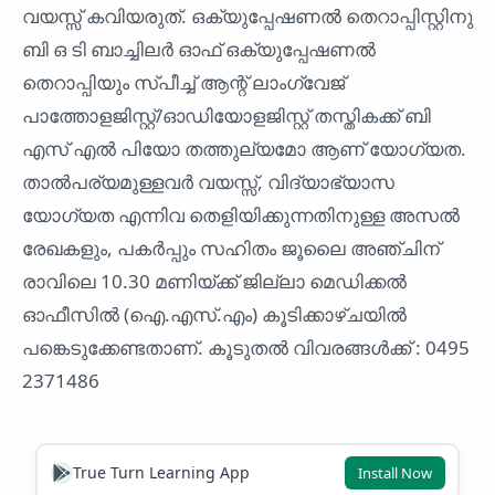
വയസ്സ് കവിയരുത്. ഒക്യുപ്പേഷണൽ തെറാപ്പിസ്റ്റിനു
ബി ഒ ടി ബാച്ചിലർ ഓഫ് ഒക്യുപ്പേഷണൽ
തെറാപ്പിയും സ്പീച്ച് ആന്റ് ലാംഗ്വേജ്
പാത്തോളജിസ്റ്റ്/ഓഡിയോളജിസ്റ്റ് തസ്തികക്ക് ബി
എസ് എൽ പിയോ തത്തുല്യമോ ആണ് യോഗ്യത.
താൽപര്യമുള്ളവർ വയസ്സ്, വിദ്യാഭ്യാസ
യോഗ്യത എന്നിവ തെളിയിക്കുന്നതിനുള്ള അസൽ
രേഖകളും, പകർപ്പും സഹിതം ജൂലൈ അഞ്ചിന്
രാവിലെ 10.30 മണിയ്ക്ക് ജില്ലാ മെഡിക്കൽ
ഓഫീസിൽ (ഐ.എസ്.എം) കൂടിക്കാഴ്ചയിൽ
പങ്കെടുക്കേണ്ടതാണ്. കൂടുതൽ വിവരങ്ങൾക്ക് : 0495
2371486
True Turn Learning App
Install Now