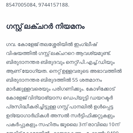
8547005084, 9744157188.
ഗസ്റ്റ് ലക്ചറർ നിയമനം
ഗവ. കോളേജ് തലശ്ശേരിയിൽ ഇംഗ്ലീഷ്
വിഷയത്തിൽ ഗസ്റ്റ് ലക്ചററെ ആവശ്യമുണ്ട്.
ബിരുദാനന്തര ബിരുദവും നെറ്റ്/പി.എച്ച്.ഡിയും
ആണ് യോഗ്യത. നെറ്റ് ഉള്ളവരുടെ അഭാവത്തിൽ
ബിരുദാനന്തര ബിരുദത്തിൽ 55 ശതമാനം
മാർക്കുള്ളവരെയും പരിഗണിക്കും. കോഴിക്കോട്
കോളേജ് വിദ്യാഭ്യാസ ഡെപ്യൂട്ടി ഡയറക്ടർ
പ്രസിദ്ധീകരിച്ചിട്ടുള്ള ഗസ്റ്റ് പാനലിൽ ഉൾപ്പെട്ട
ഉദ്യോഗാർഥികൾ അസൽ സർട്ടിഫിക്കറ്റുകളും
പകർപ്പുകളും സഹിതം ജൂലൈ 3ന് രാവിലെ 10ന്