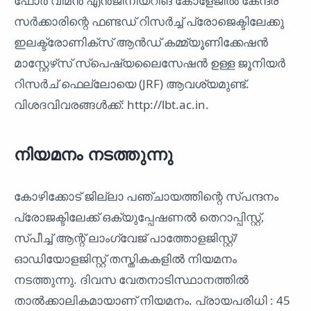
ഫോർ വിമൻ എൻജിനിയറിങ് കോളേജിൽ കേന്ദ്ര
സർക്കാരിന്റെ ഫണ്ടഡ് റിസർച്ച് പ്രോജെക്ടിലേക്കു
ഇലക്ട്രോണിക്‌സ് ആൻഡ് കമ്മ്യൂണിക്കേഷൻ
മാസ്റ്റേഴ്‌സ് സ്‌പെഷ്യലൈസേഷൻ ഉള്ള ജൂനിയർ
റിസർച് ഫെല്ലോയെ (JRF) ആവശ്യമുണ്ട്.
വിശദവിവരങ്ങൾക്ക്: http://lbt.ac.in.
നിയമനം നടത്തുന്നു
കോഴിക്കോട് ജില്ലാ പഞ്ചായത്തിന്റെ സ്പന്ദനം
പ്രോജക്ടിലേക്ക് ഒക്യുപ്പേഷണൽ തെറാപ്പിസ്റ്റ്,
സ്പീച്ച് ആന്റ് ലാംഗ്വേജ് പാത്തോളജിസ്റ്റ്/
ഓഡിയോളജിസ്റ്റ് തസ്തികകളിൽ നിയമനം
നടത്തുന്നു. ദിവസ വേതനാടിസ്ഥാനത്തിൽ
താൽക്കാലികമായാണ് നിയമനം. പ്രായപരിധി : 45