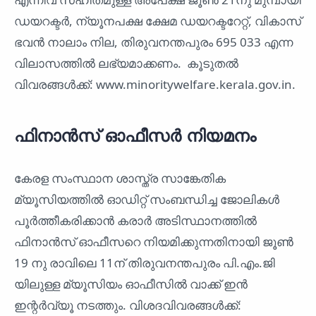
ഡയറക്ടർ, ന്യൂനപക്ഷ ക്ഷേമ ഡയറക്ടറേറ്റ്, വികാസ്
ഭവൻ നാലാം നില, തിരുവനന്തപുരം 695 033 എന്ന
വിലാസത്തിൽ ലഭ്യമാക്കണം. കൂടുതൽ
വിവരങ്ങൾക്ക്: www.minoritywelfare.kerala.gov.in.
ഫിനാൻസ് ഓഫീസർ നിയമനം
കേരള സംസ്ഥാന ശാസ്ത്ര സാങ്കേതിക
മ്യൂസിയത്തിൽ ഓഡിറ്റ് സംബന്ധിച്ച ജോലികൾ
പൂർത്തീകരിക്കാൻ കരാർ അടിസ്ഥാനത്തിൽ
ഫിനാൻസ് ഓഫീസറെ നിയമിക്കുന്നതിനായി ജൂൺ
19 നു രാവിലെ 11ന് തിരുവനന്തപുരം പി.എം.ജി
യിലുള്ള മ്യൂസിയം ഓഫീസിൽ വാക്ക് ഇൻ
ഇന്റർവ്യൂ നടത്തും. വിശദവിവരങ്ങൾക്ക്: