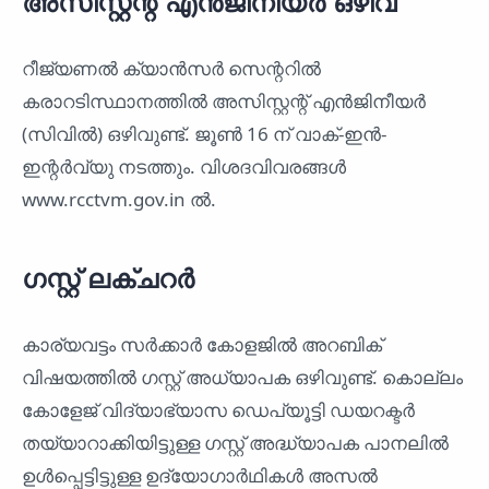
അസിസ്റ്റന്റ് എൻജിനീയർ ഒഴിവ്
റീജ്യണൽ ക്യാൻസർ സെന്ററിൽ
കരാറടിസ്ഥാനത്തിൽ അസിസ്റ്റന്റ് എൻജിനീയർ
(സിവിൽ) ഒഴിവുണ്ട്. ജൂൺ 16 ന് വാക്-ഇൻ-
ഇന്റർവ്യു നടത്തും. വിശദവിവരങ്ങൾ
www.rcctvm.gov.in ൽ.
ഗസ്റ്റ് ലക്ചറർ
കാര്യവട്ടം സർക്കാർ കോളജിൽ അറബിക്
വിഷയത്തിൽ ഗസ്റ്റ് അധ്യാപക ഒഴിവുണ്ട്. കൊല്ലം
കോളേജ് വിദ്യാഭ്യാസ ഡെപ്യൂട്ടി ഡയറക്ടർ
തയ്യാറാക്കിയിട്ടുള്ള ഗസ്റ്റ് അദ്ധ്യാപക പാനലിൽ
ഉൾപ്പെട്ടിട്ടുള്ള ഉദ്യോഗാർഥികൾ അസൽ