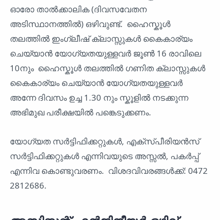
ഓരോ താൽക്കാലിക (ദിവസവേതന
അടിസ്ഥാനത്തിൽ) ഒഴിവുണ്ട്. ഹൈസ്കൂൾ
തലത്തിൽ ഇംഗ്ലീഷ് ക്ലാസ്സുകൾ കൈകാര്യം
ചെയ്യാൻ യോഗ്യതയുള്ളവർ ജൂൺ 16 രാവിലെ
10നും ഹൈസ്കൂൾ തലത്തിൽ ഗണിത ക്ലാസ്സുകൾ
കൈകാര്യം ചെയ്യാൻ യോഗ്യതയുള്ളവർ
അന്നേ ദിവസം ഉച്ച 1.30 നും സ്കൂളിൽ നടക്കുന്ന
അഭിമുഖ പരീക്ഷയിൽ പങ്കെടുക്കണം.
യോഗ്യത സർട്ടിഫിക്കറ്റുകൾ, എക്സ്പീരിയൻസ്
സർട്ടിഫിക്കറ്റുകൾ എന്നിവയുടെ അസ്സൽ, പകർപ്പ്
എന്നിവ കൊണ്ടുവരണം. വിശദവിവരങ്ങൾക്ക്: 0472
2812686.