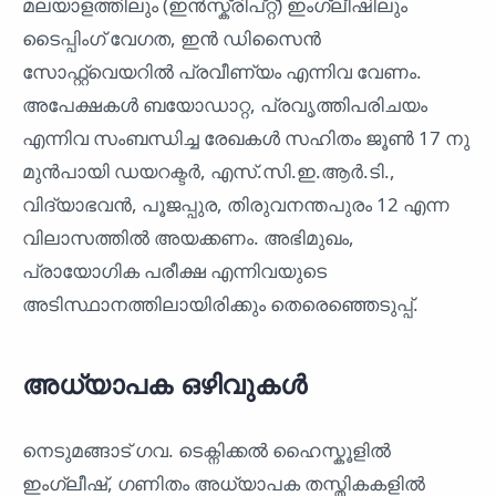
മലയാളത്തിലും (ഇൻസ്ക്രിപ്റ്റ്) ഇംഗ്ലീഷിലും
ടൈപ്പിംഗ് വേഗത, ഇൻ ഡിസൈൻ
സോഫ്റ്റ്വെയറിൽ പ്രവീണ്യം എന്നിവ വേണം.
അപേക്ഷകൾ ബയോഡാറ്റ, പ്രവൃത്തിപരിചയം
എന്നിവ സംബന്ധിച്ച രേഖകൾ സഹിതം ജൂൺ 17 നു
മുൻപായി ഡയറക്ടർ, എസ്.സി.ഇ.ആർ.ടി.,
വിദ്യാഭവൻ, പൂജപ്പുര, തിരുവനന്തപുരം 12 എന്ന
വിലാസത്തിൽ അയക്കണം. അഭിമുഖം,
പ്രായോഗിക പരീക്ഷ എന്നിവയുടെ
അടിസ്ഥാനത്തിലായിരിക്കും തെരെഞ്ഞെടുപ്പ്.
അധ്യാപക ഒഴിവുകൾ
നെടുമങ്ങാട് ഗവ. ടെക്നിക്കൽ ഹൈസ്കൂളിൽ
ഇംഗ്ലീഷ്, ഗണിതം അധ്യാപക തസ്തികകളിൽ