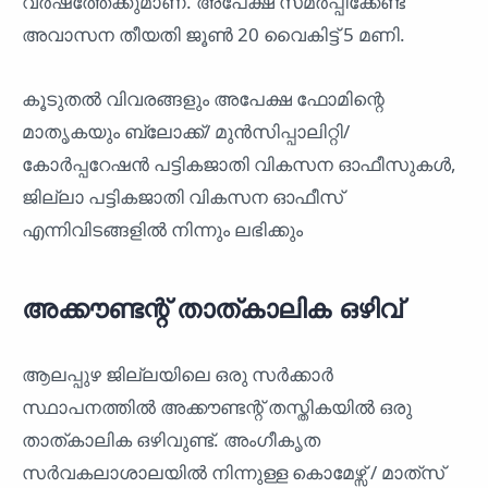
വർഷത്തേക്കുമാണ്. അപേക്ഷ സമർപ്പിക്കേണ്ട
അവാസന തീയതി ജൂൺ 20 വൈകിട്ട് 5 മണി.
കൂടുതൽ വിവരങ്ങളും അപേക്ഷ ഫോമിന്റെ
മാതൃകയും ബ്ലോക്ക്/ മുൻസിപ്പാലിറ്റി/
കോർപ്പറേഷൻ പട്ടികജാതി വികസന ഓഫീസുകൾ,
ജില്ലാ പട്ടികജാതി വികസന ഓഫീസ്
എന്നിവിടങ്ങളിൽ നിന്നും ലഭിക്കും
അക്കൗണ്ടന്റ് താത്കാലിക ഒഴിവ്
ആലപ്പുഴ ജില്ലയിലെ ഒരു സർക്കാർ
സ്ഥാപനത്തിൽ അക്കൗണ്ടന്റ് തസ്തികയിൽ ഒരു
താത്കാലിക ഒഴിവുണ്ട്. അംഗീകൃത
സർവകലാശാലയിൽ നിന്നുള്ള കൊമേഴ്സ് / മാത്‌സ്