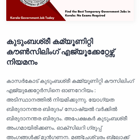
കുടുംബശ്രീ കമ്യൂണിറ്റി
കൗൺസിലിംഗ് എജ്യൂക്കേറ്റേഴ്സ്
നിയമനം
കാസർകോട് കുടുംബശ്രീ കമ്മ്യൂണിറ്റി കൗസിലിംഗ്
എജ്യുക്കേറ്റേർസിനെ ഓണറേറിയം :
അടിസ്ഥാനത്തിൽ നിയമിക്കുന്നു. യോഗ്യത
ബിരുദാനന്തര ബിരുദം/ സോഷ്യൽ വർക്കിൽ
ബിരുദാനന്തര ബിരുദം. അപേക്ഷകർ കുടുംബശ്രീ
അംഗമായിരിക്കണം. ഓക്സിലറി ഗ്രൂപ്പ്
അംഗങ്ങൾക്ക് മുൻഗണന. മഞ്ചേശ്വരം ബ്ലോക്ക്