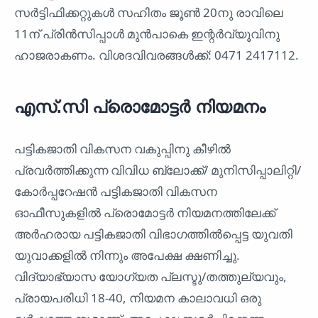
സർട്ടിഫിക്കറ്റുകൾ സഹിതം ജൂൺ 20നു രാവിലെ
11ന് പ്രിൻസിപ്പാൾ മുൻപാകെ ഇന്റർവ്യൂവിനു
ഹാജരാകണം. വിശദവിവരങ്ങൾക്ക്: 0471 2417112.
എസ്.സി പ്രൊമോട്ടർ നിയമനം
പട്ടികജാതി വികസന വകുപ്പിനു കീഴിൽ
പ്രവർത്തിക്കുന്ന വിവിധ ബ്ലോക്ക്/ മുനിസിപ്പാലിറ്റി/
കോർപ്പറേഷൻ പട്ടികജാതി വികസന
ഓഫീസുകളിൽ പ്രൊമോട്ടർ നിയമനത്തിലേക്ക്
അർഹരായ പട്ടികജാതി വിഭാഗത്തിൽപ്പെട്ട യുവതി
യുവാക്കളിൽ നിന്നും അപേക്ഷ ക്ഷണിച്ചു.
വിദ്യാഭ്യാസ യോഗ്യത പ്ലസ്ടു/തത്തുല്യവും,
പ്രായപരിധി 18-40, നിയമന കാലാവധി ഒരു