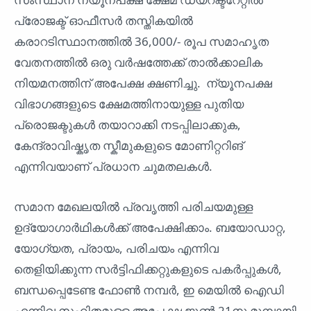
പ്രോജക്ട് ഓഫീസർ തസ്തികയിൽ
കരാറടിസ്ഥാനത്തിൽ 36,000/- രൂപ സമാഹൃത
വേതനത്തിൽ ഒരു വർഷത്തേക്ക് താൽക്കാലിക
നിയമനത്തിന് അപേക്ഷ ക്ഷണിച്ചു. ന്യൂനപക്ഷ
വിഭാഗങ്ങളുടെ ക്ഷേമത്തിനായുള്ള പുതിയ
പ്രൊജക്ടുകൾ തയാറാക്കി നടപ്പിലാക്കുക,
കേന്ദ്രാവിഷ്കൃത സ്കീമുകളുടെ മോണിറ്ററിങ്
എന്നിവയാണ് പ്രധാന ചുമതലകൾ.
സമാന മേഖലയിൽ പ്രവൃത്തി പരിചയമുള്ള
ഉദ്യോഗാർഥികൾക്ക് അപേക്ഷിക്കാം. ബയോഡാറ്റ,
യോഗ്യത, പ്രായം, പരിചയം എന്നിവ
തെളിയിക്കുന്ന സർട്ടിഫിക്കറ്റുകളുടെ പകർപ്പുകൾ,
ബന്ധപ്പെടേണ്ട ഫോൺ നമ്പർ, ഇ മെയിൽ ഐഡി
എന്നിവ സഹിതമുള്ള അപേക്ഷ ജൂൺ 21നു മുമ്പായി