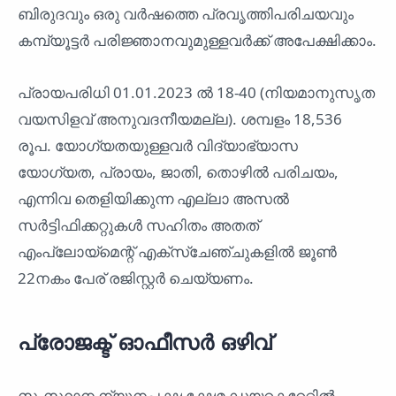
ബിരുദവും ഒരു വർഷത്തെ പ്രവൃത്തിപരിചയവും
കമ്പ്യൂട്ടർ പരിജ്ഞാനവുമുള്ളവർക്ക് അപേക്ഷിക്കാം.
പ്രായപരിധി 01.01.2023 ൽ 18-40 (നിയമാനുസൃത
വയസിളവ് അനുവദനീയമല്ല). ശമ്പളം 18,536
രൂപ. യോഗ്യതയുള്ളവർ വിദ്യാഭ്യാസ
യോഗ്യത, പ്രായം, ജാതി, തൊഴിൽ പരിചയം,
എന്നിവ തെളിയിക്കുന്ന എല്ലാ അസൽ
സർട്ടിഫിക്കറ്റുകൾ സഹിതം അതത്
എംപ്ലോയ്മെന്റ് എക്സ്ചേഞ്ചുകളിൽ ജൂൺ
22നകം പേര് രജിസ്റ്റർ ചെയ്യണം.
പ്രോജക്ട് ഓഫീസർ ഒഴിവ്
സംസ്ഥാന ന്യൂനപക്ഷ ക്ഷേമ ഡയറക്ടറേറ്റിൽ