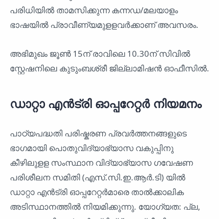
പരിധിയിൽ താമസിക്കുന്ന കന്നഡ/മലയാളം
ഭാഷയിൽ പ്രാവീണ്യമുളളവർക്കാണ് അവസരം.
അഭിമുഖം ജൂൺ 15ന് രാവിലെ 10.30ന് സിവിൽ
സ്റ്റേഷനിലെ കുടുംബശ്രീ ജില്ലാമിഷൻ ഓഫീസിൽ.
ഡാറ്റാ എൻട്രി ഓപ്പറേറ്റർ നിയമനം
പാഠ്യപദ്ധതി പരിഷ്കരണ പ്രവർത്തനങ്ങളുടെ
ഭാഗമായി പൊതുവിദ്യാഭ്യാസ വകുപ്പിനു
കീഴിലുളള സംസ്ഥാന വിദ്യാഭ്യാസ ഗവേഷണ
പരിശീലന സമിതി (എസ്.സി.ഇ.ആർ.ടി) യിൽ
ഡാറ്റാ എൻട്രി ഓപ്പറേറ്റർമാരെ താൽക്കാലിക
അടിസ്ഥാനത്തിൽ നിയമിക്കുന്നു. യോഗ്യത: പ്ല,