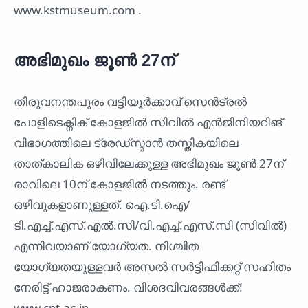
www.kstmuseum.com .
അഭിമുഖം ജൂൺ 27ന്
തിരുവനന്തപുരം വട്ടിയൂർക്കാവ് സെൻട്രൽ
പോളിടെക്നിക് കോളജിൽ സിവിൽ എൻജിനിയറിങ്
വിഭാഗത്തിലെ ട്രേഡ്സ്മാൻ തസ്തികയിലെ
താത്കാലിക ഒഴിവിലേക്കുള്ള അഭിമുഖം ജൂൺ 27ന്
രാവിലെ 10ന് കോളജിൽ നടത്തും. രണ്ട്
ഒഴിവുകളാണുള്ളത്. ഐ.ടി.ഐ/
ടി.എച്ച്.എസ്.എൽ.സി/വി.എച്ച്.എസ്.സി (സിവിൽ)
എന്നിവയാണ് യോഗ്യത. നിശ്ചിത
യോഗ്യതയുള്ളവർ അസൽ സർട്ടിഫിക്കറ്റ് സഹിതം
നേരിട്ട് ഹാജരാകണം. വിശദവിവരങ്ങൾക്ക്:
www.cpt.ac.in