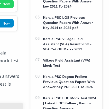
Question Papers With Answer
in Now
key 2011 To 2024
Kerala PSC LGS Previous
Question Papers With Answer
in Now
Key 2014 to 2024 pdf
Kerala PSC Village Field
Assistant (VFA) Result 2023 -
VFA Cut Off Marks 2023
rala
mock test
Village Field Assistant (VFA)
Mock Test
n answers
Kerala PSC Degree Prelims
Previous Question Papers With
est is
Answer Key PDF 2021 To 2026
Kerala PSC LDC Mock Test 2024
| Latest LDC Kollam , Kannur
Question Answers