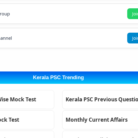
roup
Jo
annel
Jo
Kerala PSC Trending
Wise Mock Test
Kerala PSC Previous Questi
ck Test
Monthly Current Affairs