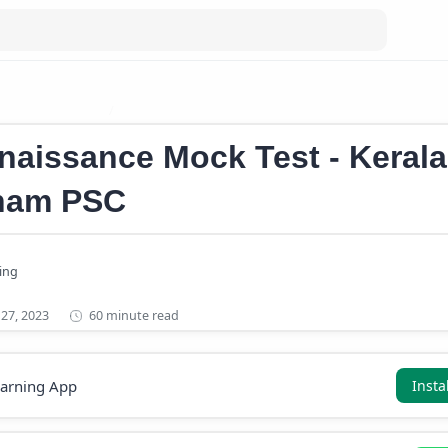
anam Mock Test
KERALA RENAISSANCE MOCK TEST
naissance Mock Test - Kerala
nam PSC
60 minute read
earning App
Insta