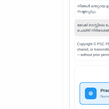
നിങ്ങൾ തെറ്റായ 
നഷ്ടപ്പെടും.
മോക്ക് ടെസ്റ്റിലെ
ചെയ്ത് നിർദേശങ്
Copyright © PSC PDF
shared, or transmit
—without prior perm
Pra
Norma