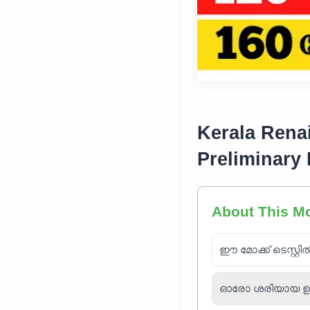
Kerala Rena
Preliminary
About This M
ഈ മോക്ക് ടെസ്റ്റി
ഓരോ ശരിയായ ഉത്തര