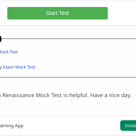
Start Test
ock Test
ry Exam Mock Test
 Renaissance Mock Test is helpful. Have a nice day.
earning App
Insta