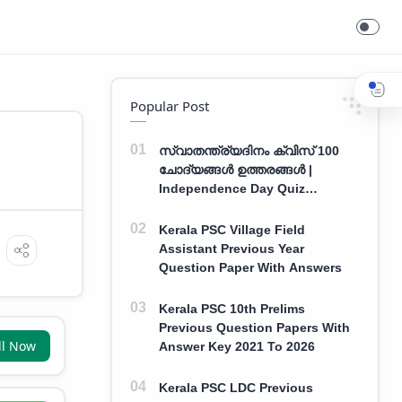
Popular Post
സ്വാതന്ത്ര്യദിനം ക്വിസ് 100
ചോദ്യങ്ങൾ ഉത്തരങ്ങൾ |
Independence Day Quiz
Malayalam 100 Question With
Answers
Kerala PSC Village Field
Assistant Previous Year
Question Paper With Answers
Kerala PSC 10th Prelims
Previous Question Papers With
ll Now
Answer Key 2021 To 2026
Kerala PSC LDC Previous