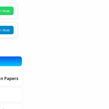
in Now
in Now
on Papers