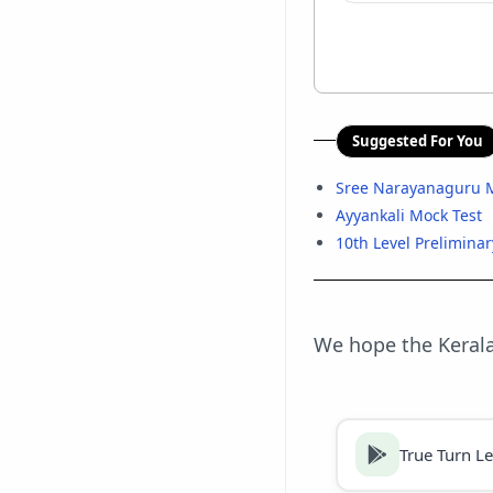
Suggested For You
Sree Narayanaguru M
Ayyankali Mock Test
10th Level Prelimina
We hope the Kerala
True Turn L