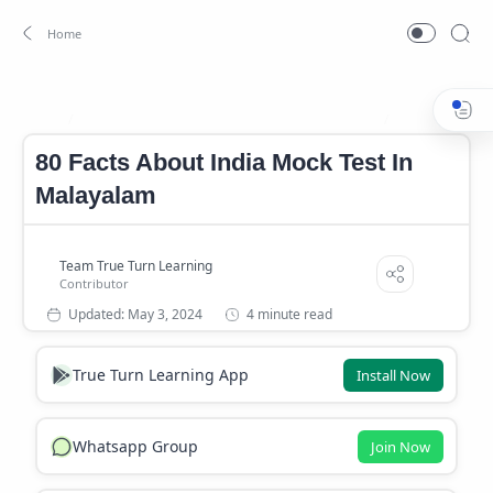
80 Facts About India Mock Test In Malayalam
Facts About I
Home
80 Facts About India Mock Test In
Malayalam
4 minute read
True Turn Learning App
Install Now
Whatsapp Group
Join Now