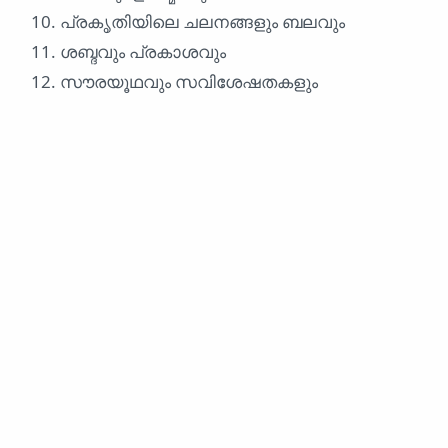
പ്രകൃതിയിലെ ചലനങ്ങളും ബലവും
ശബ്ദവും പ്രകാശവും
സൗരയൂഥവും സവിശേഷതകളും