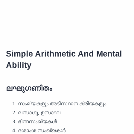
Simple Arithmetic And Mental
Ability
ലഘുഗണിതം
സംഖ്യകളും അടിസ്ഥാന ക്രിയകളും
ലസാഗു, ഉസാഘ
ഭിന്നസംഖ്യകൾ
ദശാംശ സംഖ്യകൾ