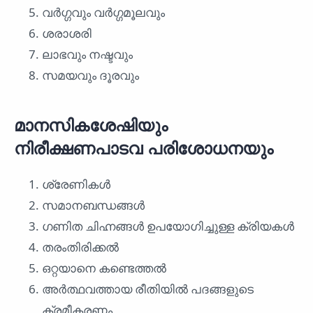
വർഗ്ഗവും വർഗ്ഗമൂലവും
ശരാശരി
ലാഭവും നഷ്ടവും
സമയവും ദൂരവും
മാനസികശേഷിയും
നിരീക്ഷണപാടവ പരിശോധനയും
ശ്രേണികൾ
സമാനബന്ധങ്ങൾ
ഗണിത ചിഹ്നങ്ങൾ ഉപയോഗിച്ചുള്ള ക്രിയകൾ
തരംതിരിക്കൽ
ഒറ്റയാനെ കണ്ടെത്തൽ
അർത്ഥവത്തായ രീതിയിൽ പദങ്ങളുടെ
ക്രമീകരണം