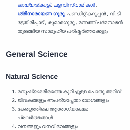
അയ്യൻ‌കാളി
,
ചട്ടമ്പിസ്വാമികൾ
,
ശ്രീനാരായണ ഗുരു
, പണ്ഡിറ്റ് കറുപ്പൻ , വി.ടി
ഭട്ടതിരിപ്പാട് , കുമാരഗുരു , മന്നത്ത് പദ്മനാഭൻ
തുടങ്ങിയ സാമൂഹ്യ പരിഷ്കർത്താക്കളും
General Science
Natural Science
മനുഷ്യശരീരത്തെ കുറിച്ചുള്ള പൊതു അറിവ്
ജീവകങ്ങളും അപര്യാപ്തതാ രോഗങ്ങളും
കേരളത്തിലെ ആരോഗ്യക്ഷേമ
പ്രവർത്തങ്ങൾ
വനങ്ങളും വനവിഭവങ്ങളും