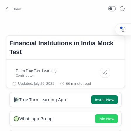
Mock test
UPSC
Home
Financial Institutions in India Mock
Test
66 minute read
True Turn Learning App
Install Now
Whatsapp Group
Join Now