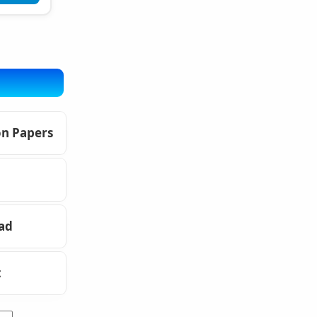
on Papers
oad
t