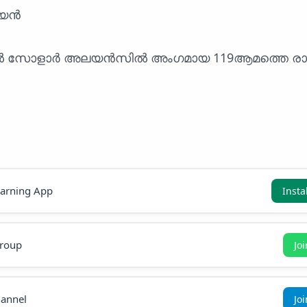
്യൻ
ൽ സോളാർ അലയൻസിൽ അംഗമായ 119ആമത്തെ രാജ
earning App
Insta
roup
Jo
annel
Jo