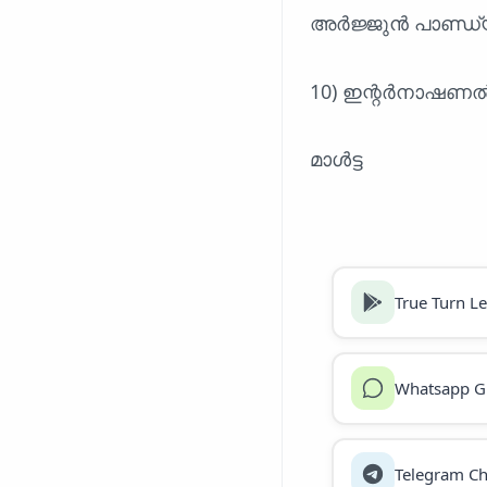
അർജ്ജുൻ പാണ്ഡ
10) ഇന്റർനാഷണ
മാൾട്ട
True Turn L
Whatsapp G
Telegram Ch