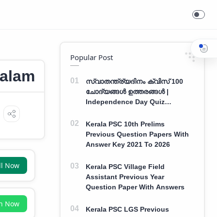
Popular Post
yalam
സ്വാതന്ത്ര്യദിനം ക്വിസ് 100
ചോദ്യങ്ങൾ ഉത്തരങ്ങൾ |
Independence Day Quiz
Malayalam 100 Question With
Answers
Kerala PSC 10th Prelims
Previous Question Papers With
Answer Key 2021 To 2026
ll Now
Kerala PSC Village Field
Assistant Previous Year
Question Paper With Answers
in Now
Kerala PSC LGS Previous