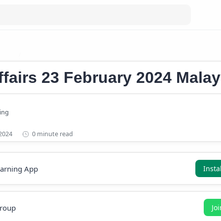
 2024
Current Affairs 2024 Malayalam
ffairs 23 February 2024 Mala
0 minute read
earning App
Insta
roup
Jo