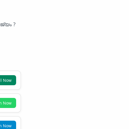
്യം ?
ll Now
in Now
in Now