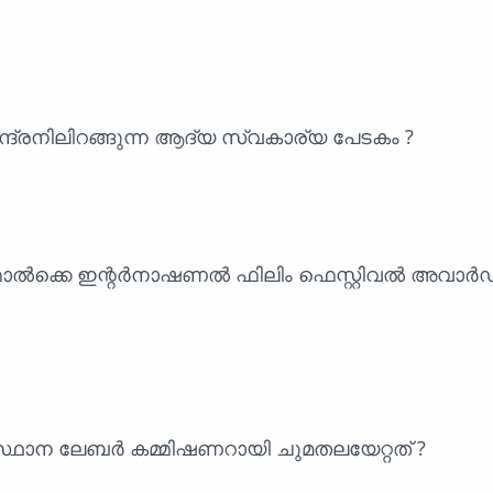
ദ്രനിലിറങ്ങുന്ന ആദ്യ സ്വകാര്യ പേടകം ?
ഫാൽക്കെ ഇന്റർനാഷണൽ ഫിലിം ഫെസ്റ്റിവൽ അവാർഡ
്ഥാന ലേബർ കമ്മിഷണറായി ചുമതലയേറ്റത് ?