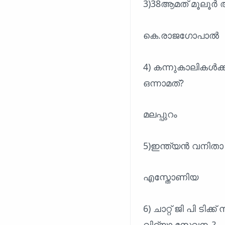
3)38ആമത് മൂലൂർ
കെ.രാജഗോപാൽ
4) കന്നുകാലികൾക്
ഒന്നാമത്?
മലപ്പുറം
5)ഇന്ത്യൻ വനിതാ
എസ്തോണിയ
6) ചാറ്റ് ജി പി ടി
വിദ്യാ സേവനം?