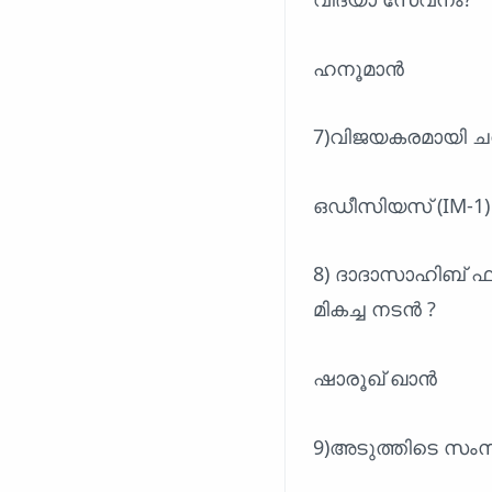
ഹനൂമാൻ
7)വിജയകരമായി ചന്
ഒഡീസിയസ് (IM-1)
8) ദാദാസാഹിബ് 
മികച്ച നടൻ ?
ഷാരൂഖ് ഖാൻ
9)അടുത്തിടെ സംസ