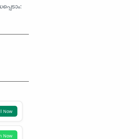
്പെടാം:
ll Now
in Now