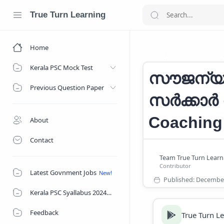
True Turn Learning
Home
Free Coaching
Home
Kerala PSC Mock Test
സൗജന്യ 
Previous Question Paper
സർക്കാർ വ
Coaching
About
Contact
Latest Govnment Jobs
Kerala PSC Syallabus 2024
Feedback
True Turn L