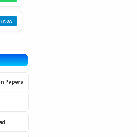
in Now
on Papers
oad