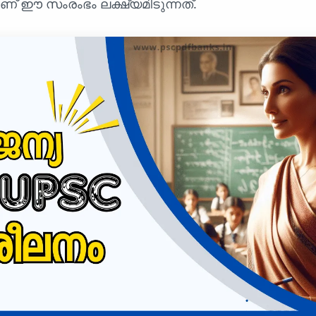
ണ് ഈ സംരംഭം ലക്ഷ്യമിടുന്നത്.