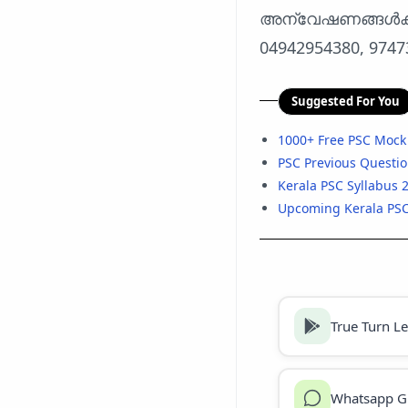
അന്വേഷണങ്ങൾക്കും
04942954380, 9747
Suggested For You
1000+ Free PSC Mock
PSC Previous Questi
Kerala PSC Syllabus 
Upcoming Kerala PS
True Turn L
Whatsapp G