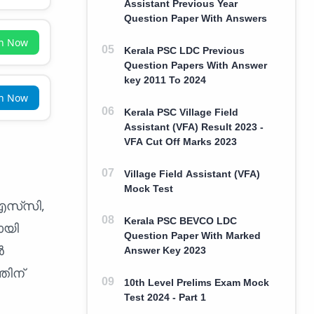
Assistant Previous Year
Question Paper With Answers
in Now
Kerala PSC LDC Previous
Question Papers With Answer
key 2011 To 2024
in Now
Kerala PSC Village Field
Assistant (VFA) Result 2023 -
VFA Cut Off Marks 2023
Village Field Assistant (VFA)
Mock Test
സ്‌സി,
Kerala PSC BEVCO LDC
ായി
Question Paper With Marked
ൻ
Answer Key 2023
തിന്
10th Level Prelims Exam Mock
Test 2024 - Part 1