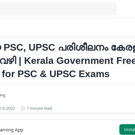
Kerala Government Free Coaching for PSC & UPSC Exams
PSC, UPSC പരിശീലനം കേര
ഴി | Kerala Government Fre
 for PSC & UPSC Exams
1 minute read
earning App
Insta