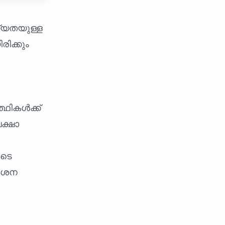
ഗ്യതയുള്ള
ിക്കും
്ഥികൾക്ക്
ക്ഷാ
ുടെ
വേശന