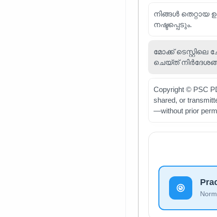
നിങ്ങൾ തെറ്റായ 
നഷ്ടപ്പെടും.
മോക്ക് ടെസ്റ്റിലെ
ചെയ്ത് നിർദേശങ്
Copyright © PSC PDF
shared, or transmit
—without prior perm
Pra
Norma