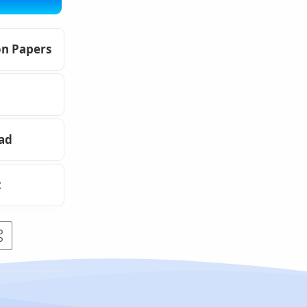
on Papers
oad
t