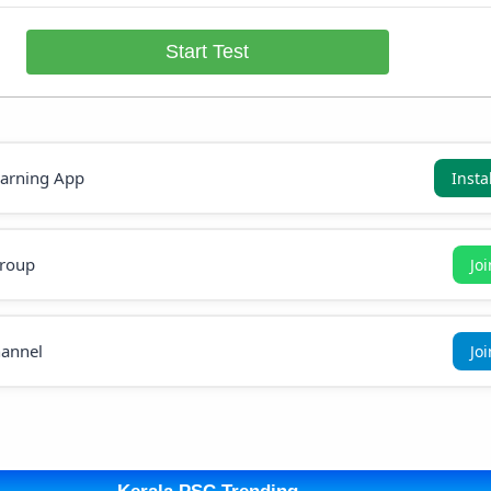
Start Test
earning App
Insta
roup
Jo
annel
Jo