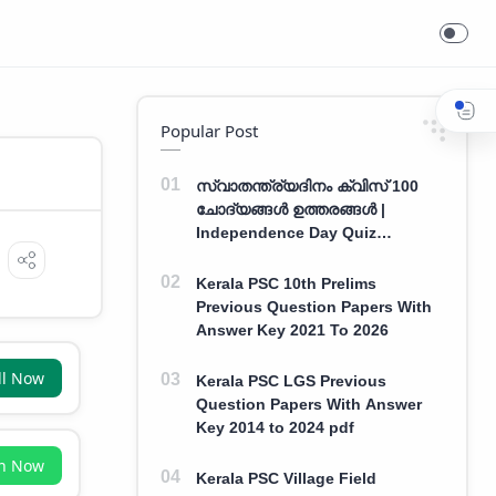
Popular Post
സ്വാതന്ത്ര്യദിനം ക്വിസ് 100
ചോദ്യങ്ങൾ ഉത്തരങ്ങൾ |
Independence Day Quiz
Malayalam 100 Question With
Answers
Kerala PSC 10th Prelims
Previous Question Papers With
Answer Key 2021 To 2026
ll Now
Kerala PSC LGS Previous
Question Papers With Answer
Key 2014 to 2024 pdf
in Now
Kerala PSC Village Field