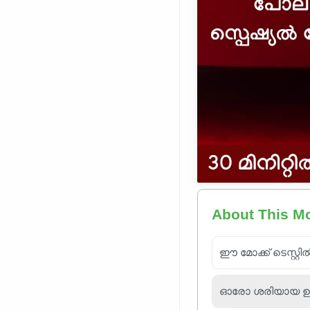
About This M
ഈ മോക്ക് ടെസ്റ്റി
ഓരോ ശരിയായ ഉത്തര