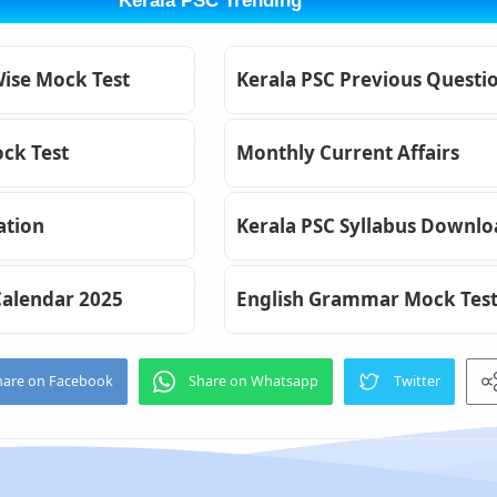
Kerala PSC Trending
Wise Mock Test
Kerala PSC Previous Questi
ck Test
Monthly Current Affairs
ation
Kerala PSC Syllabus Downl
Calendar 2025
English Grammar Mock Tes