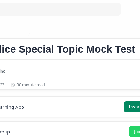
ic Mock Test
Kerala Police Special Topic Mock Test
lice Special Topic Mock Test
30 minute read
earning App
Insta
roup
Jo