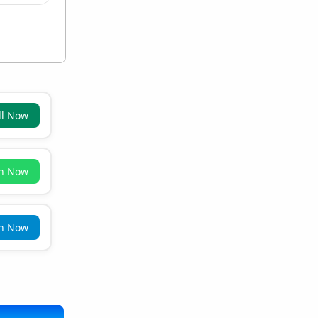
ll Now
in Now
in Now